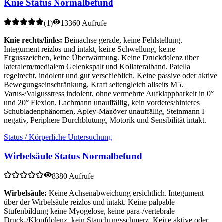
Knie Status Normalbefund
(
1
)
13360 Aufrufe
Knie rechts/links:
Beinachse gerade, keine Fehlstellung.
Integument reizlos und intakt, keine Schwellung, keine
Ergusszeichen, keine Überwärmung. Keine Druckdolenz über
lateralem/medialem Gelenkspalt und Kollateralband. Patella
regelrecht, indolent und gut verschieblich. Keine passive oder aktive
Bewegungseinschränkung, Kraft seitengleich allseits M5.
Varus-/Valgusstress indolent, ohne vermehrte Aufklappbarkeit in 0°
und 20° Flexion. Lachmann unauffällig, kein vorderes/hinteres
Schubladenphänomen, Apley-Manöver unauffällig, Steinmann I
negativ, Periphere Durchblutung, Motorik und Sensibilität intakt.
Status / Körperliche Untersuchung
Wirbelsäule Status Normalbefund
8380 Aufrufe
Wirbelsäule:
Keine Achsenabweichung ersichtlich. Integument
über der Wirbelsäule reizlos und intakt. Keine palpable
Stufenbildung keine Myogelose, keine para-/vertebrale
Druck-/Klopfdolenz, kein Stauchungsschmerz. Keine aktive oder