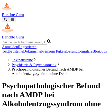
Berichte Guru
Berichte Guru
Anmelden
Registrieren
Textbausteine
Dokumente
Premium Pakete
Befundformulare
Blog
Jobs
Textbausteine
Psychiatrie & Psychosomatik
Psychopathologischer Befund nach AMDP bei
Alkoholentzugssyndrom ohne Delir
Psychopathologischer Befund
nach AMDP bei
Alkoholentzugssyndrom ohne