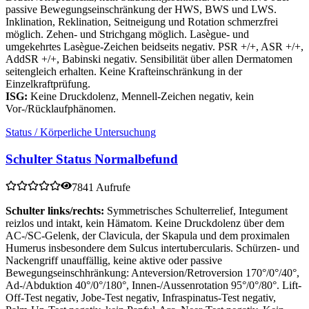
passive Bewegungseinschränkung der HWS, BWS und LWS.
Inklination, Reklination, Seitneigung und Rotation schmerzfrei
möglich. Zehen- und Strichgang möglich. Lasègue- und
umgekehrtes Lasègue-Zeichen beidseits negativ. PSR +/+, ASR +/+,
AddSR +/+, Babinski negativ. Sensibilität über allen Dermatomen
seitengleich erhalten. Keine Krafteinschränkung in der
Einzelkraftprüfung.
ISG:
Keine Druckdolenz, Mennell-Zeichen negativ, kein
Vor-/Rücklaufphänomen.
Status / Körperliche Untersuchung
Schulter Status Normalbefund
7841 Aufrufe
Schulter links/rechts:
Symmetrisches Schulterrelief, Integument
reizlos und intakt, kein Hämatom. Keine Druckdolenz über dem
AC-/SC-Gelenk, der Clavicula, der Skapula und dem proximalen
Humerus insbesondere dem Sulcus intertubercularis. Schürzen- und
Nackengriff unauffällig, keine aktive oder passive
Bewegungseinschhränkung: Anteversion/Retroversion 170°/0°/40°,
Ad-/Abduktion 40°/0°/180°, Innen-/Aussenrotation 95°/0°/80°. Lift-
Off-Test negativ, Jobe-Test negativ, Infraspinatus-Test negativ,