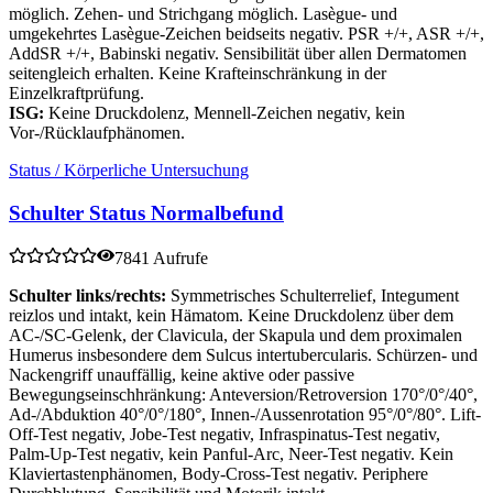
möglich. Zehen- und Strichgang möglich. Lasègue- und
umgekehrtes Lasègue-Zeichen beidseits negativ. PSR +/+, ASR +/+,
AddSR +/+, Babinski negativ. Sensibilität über allen Dermatomen
seitengleich erhalten. Keine Krafteinschränkung in der
Einzelkraftprüfung.
ISG:
Keine Druckdolenz, Mennell-Zeichen negativ, kein
Vor-/Rücklaufphänomen.
Status / Körperliche Untersuchung
Schulter Status Normalbefund
7841 Aufrufe
Schulter links/rechts:
Symmetrisches Schulterrelief, Integument
reizlos und intakt, kein Hämatom. Keine Druckdolenz über dem
AC-/SC-Gelenk, der Clavicula, der Skapula und dem proximalen
Humerus insbesondere dem Sulcus intertubercularis. Schürzen- und
Nackengriff unauffällig, keine aktive oder passive
Bewegungseinschhränkung: Anteversion/Retroversion 170°/0°/40°,
Ad-/Abduktion 40°/0°/180°, Innen-/Aussenrotation 95°/0°/80°. Lift-
Off-Test negativ, Jobe-Test negativ, Infraspinatus-Test negativ,
Palm-Up-Test negativ, kein Panful-Arc, Neer-Test negativ. Kein
Klaviertastenphänomen, Body-Cross-Test negativ. Periphere