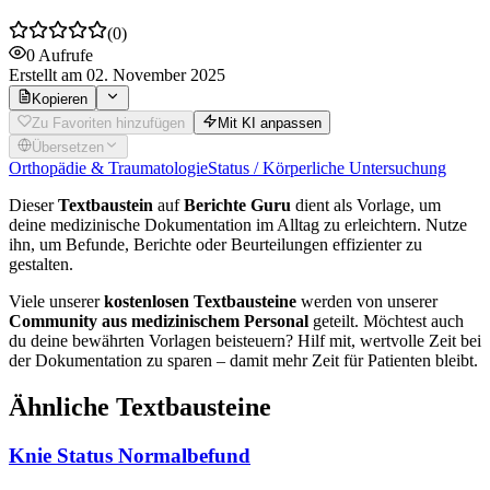
(
0
)
0
Aufrufe
Erstellt
am 02. November 2025
Kopieren
Zu Favoriten hinzufügen
Mit KI anpassen
Übersetzen
Orthopädie & Traumatologie
Status / Körperliche Untersuchung
Dieser
Textbaustein
auf
Berichte Guru
dient als Vorlage, um
deine medizinische Dokumentation im Alltag zu erleichtern. Nutze
ihn, um Befunde, Berichte oder Beurteilungen effizienter zu
gestalten.
Viele unserer
kostenlosen Textbausteine
werden von unserer
Community aus medizinischem Personal
geteilt. Möchtest auch
du deine bewährten Vorlagen beisteuern? Hilf mit, wertvolle Zeit bei
der Dokumentation zu sparen – damit mehr Zeit für Patienten bleibt.
Ähnliche Textbausteine
Knie Status Normalbefund