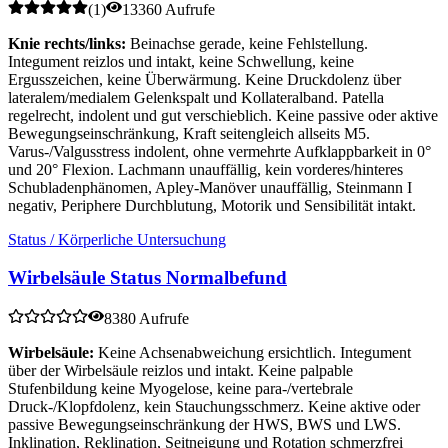
(
1
)
13360 Aufrufe
Knie rechts/links:
Beinachse gerade, keine Fehlstellung.
Integument reizlos und intakt, keine Schwellung, keine
Ergusszeichen, keine Überwärmung. Keine Druckdolenz über
lateralem/medialem Gelenkspalt und Kollateralband. Patella
regelrecht, indolent und gut verschieblich. Keine passive oder aktive
Bewegungseinschränkung, Kraft seitengleich allseits M5.
Varus-/Valgusstress indolent, ohne vermehrte Aufklappbarkeit in 0°
und 20° Flexion. Lachmann unauffällig, kein vorderes/hinteres
Schubladenphänomen, Apley-Manöver unauffällig, Steinmann I
negativ, Periphere Durchblutung, Motorik und Sensibilität intakt.
Status / Körperliche Untersuchung
Wirbelsäule Status Normalbefund
8380 Aufrufe
Wirbelsäule:
Keine Achsenabweichung ersichtlich. Integument
über der Wirbelsäule reizlos und intakt. Keine palpable
Stufenbildung keine Myogelose, keine para-/vertebrale
Druck-/Klopfdolenz, kein Stauchungsschmerz. Keine aktive oder
passive Bewegungseinschränkung der HWS, BWS und LWS.
Inklination, Reklination, Seitneigung und Rotation schmerzfrei