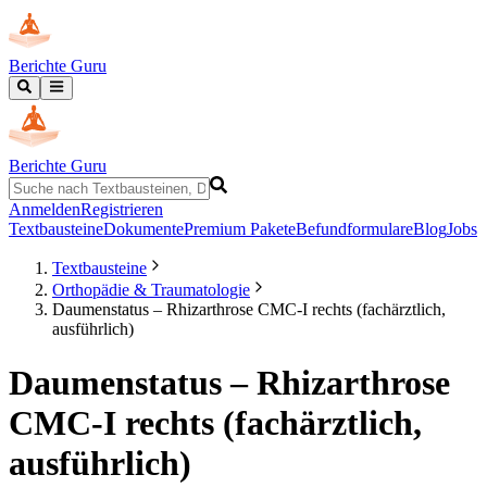
Berichte Guru
Berichte Guru
Anmelden
Registrieren
Textbausteine
Dokumente
Premium Pakete
Befundformulare
Blog
Jobs
Textbausteine
Orthopädie & Traumatologie
Daumenstatus – Rhizarthrose CMC-I rechts (fachärztlich,
ausführlich)
Daumenstatus – Rhizarthrose
CMC-I rechts (fachärztlich,
ausführlich)