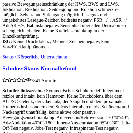
passive Bewegungseinschränkung der HWS, BWS und LWS.
Inklination, Reklination, Seitneigung und Rotation schmerzfrei
möglich. Zehen- und Strichgang möglich. Lasègue- und
umgekehrtes Lasègue-Zeichen beidseits negativ. PSR +/+, ASR +/+,
AddSR +/+, Babinski negativ. Sensibilität über allen Dermatomen
seitengleich erhalten. Keine Krafteinschränkung in der
Einzelkraftprüfung.
ISG:
Keine Druckdolenz, Mennell-Zeichen negativ, kein
Vor-/Rücklaufphänomen.
Status / Körperliche Untersuchung
Schulter Status Normalbefund
7841 Aufrufe
Schulter links/rechts:
Symmetrisches Schulterrelief, Integument
reizlos und intakt, kein Hämatom. Keine Druckdolenz über dem
AC-/SC-Gelenk, der Clavicula, der Skapula und dem proximalen
Humerus insbesondere dem Sulcus intertubercularis. Schürzen- und
Nackengriff unauffällig, keine aktive oder passive
Bewegungseinschhränkung: Anteversion/Retroversion 170°/0°/40°,
Ad-/Abduktion 40°/0°/180°, Innen-/Aussenrotation 95°/0°/80°. Lift-
Off-Test negativ, Jobe-Test negativ, Infraspinatus-Test negativ,