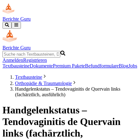
Berichte Guru
Berichte Guru
Anmelden
Registrieren
Textbausteine
Dokumente
Premium Pakete
Befundformulare
Blog
Jobs
Textbausteine
Orthopädie & Traumatologie
Handgelenkstatus – Tendovaginitis de Quervain links
(fachärztlich, ausführlich)
Handgelenkstatus –
Tendovaginitis de Quervain
links (fachärztlich,