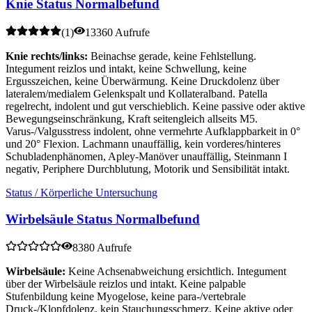
Knie Status Normalbefund
(
1
)
13360 Aufrufe
Knie rechts/links:
Beinachse gerade, keine Fehlstellung.
Integument reizlos und intakt, keine Schwellung, keine
Ergusszeichen, keine Überwärmung. Keine Druckdolenz über
lateralem/medialem Gelenkspalt und Kollateralband. Patella
regelrecht, indolent und gut verschieblich. Keine passive oder aktive
Bewegungseinschränkung, Kraft seitengleich allseits M5.
Varus-/Valgusstress indolent, ohne vermehrte Aufklappbarkeit in 0°
und 20° Flexion. Lachmann unauffällig, kein vorderes/hinteres
Schubladenphänomen, Apley-Manöver unauffällig, Steinmann I
negativ, Periphere Durchblutung, Motorik und Sensibilität intakt.
Status / Körperliche Untersuchung
Wirbelsäule Status Normalbefund
8380 Aufrufe
Wirbelsäule:
Keine Achsenabweichung ersichtlich. Integument
über der Wirbelsäule reizlos und intakt. Keine palpable
Stufenbildung keine Myogelose, keine para-/vertebrale
Druck-/Klopfdolenz, kein Stauchungsschmerz. Keine aktive oder