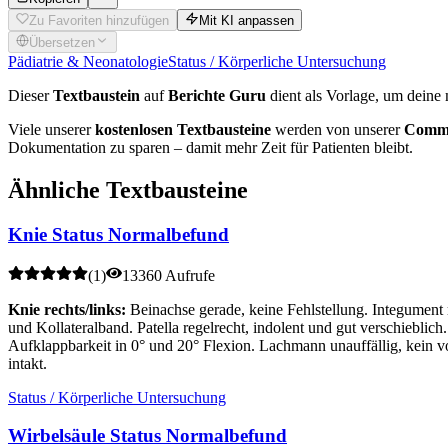
Zu Favoriten hinzufügen
Mit KI anpassen
Übersetzen
Pädiatrie & Neonatologie
Status / Körperliche Untersuchung
Dieser
Textbaustein
auf
Berichte Guru
dient als Vorlage, um deine 
Viele unserer
kostenlosen Textbausteine
werden von unserer
Commu
Dokumentation zu sparen – damit mehr Zeit für Patienten bleibt.
Ähnliche Textbausteine
Knie Status Normalbefund
(
1
)
13360 Aufrufe
Knie rechts/links:
Beinachse gerade, keine Fehlstellung. Integument
und Kollateralband. Patella regelrecht, indolent und gut verschieblic
Aufklappbarkeit in 0° und 20° Flexion. Lachmann unauffällig, kein v
intakt.
Status / Körperliche Untersuchung
Wirbelsäule Status Normalbefund