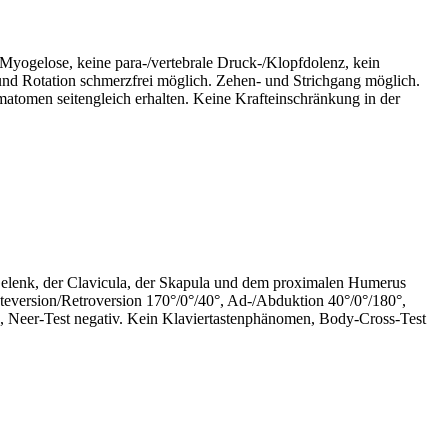
 Myogelose, keine para-/vertebrale Druck-/Klopfdolenz, kein
d Rotation schmerzfrei möglich. Zehen- und Strichgang möglich.
atomen seitengleich erhalten. Keine Krafteinschränkung in der
elenk, der Clavicula, der Skapula und dem proximalen Humerus
teversion/Retroversion 170°/0°/40°, Ad-/Abduktion 40°/0°/180°,
Arc, Neer-Test negativ. Kein Klaviertastenphänomen, Body-Cross-Test