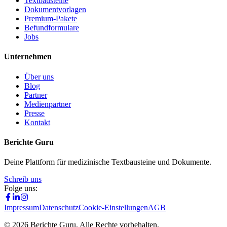
Textbausteine
Dokumentvorlagen
Premium-Pakete
Befundformulare
Jobs
Unternehmen
Über uns
Blog
Partner
Medienpartner
Presse
Kontakt
Berichte Guru
Deine Plattform für medizinische Textbausteine und Dokumente.
Schreib uns
Folge uns:
Impressum
Datenschutz
Cookie-Einstellungen
AGB
©
2026
Berichte Guru. Alle Rechte vorbehalten.