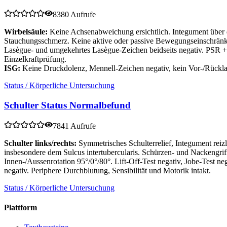
8380 Aufrufe
Wirbelsäule:
Keine Achsenabweichung ersichtlich. Integument über de
Stauchungsschmerz. Keine aktive oder passive Bewegungseinschränk
Lasègue- und umgekehrtes Lasègue-Zeichen beidseits negativ. PSR +/
Einzelkraftprüfung.
ISG:
Keine Druckdolenz, Mennell-Zeichen negativ, kein Vor-/Rück
Status / Körperliche Untersuchung
Schulter Status Normalbefund
7841 Aufrufe
Schulter links/rechts:
Symmetrisches Schulterrelief, Integument re
insbesondere dem Sulcus intertubercularis. Schürzen- und Nackengri
Innen-/Aussenrotation 95°/0°/80°. Lift-Off-Test negativ, Jobe-Test n
negativ. Periphere Durchblutung, Sensibilität und Motorik intakt.
Status / Körperliche Untersuchung
Plattform