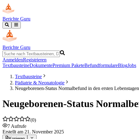
Berichte Guru
Berichte Guru
Anmelden
Registrieren
Textbausteine
Dokumente
Premium Pakete
Befundformulare
Blog
Jobs
Textbausteine
Pädiatrie & Neonatologie
Neugeborenen-Status Normalbefund in den ersten Lebenstagen
Neugeborenen-Status Normalbef
(
0
)
7
Aufrufe
Erstellt
am 21. November 2025
Kopieren