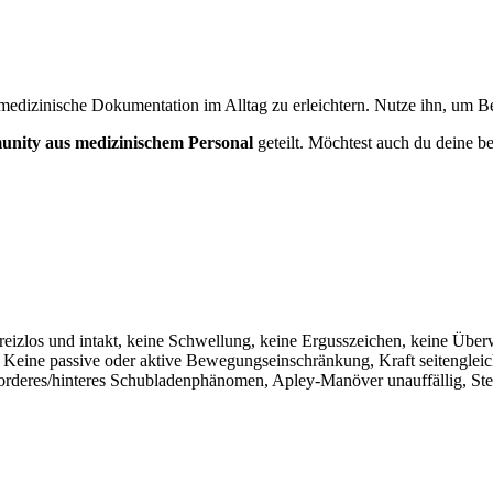
medizinische Dokumentation im Alltag zu erleichtern. Nutze ihn, um Bef
nity aus medizinischem Personal
geteilt. Möchtest auch du deine be
 reizlos und intakt, keine Schwellung, keine Ergusszeichen, keine Üb
h. Keine passive oder aktive Bewegungseinschränkung, Kraft seitengleic
orderes/hinteres Schubladenphänomen, Apley-Manöver unauffällig, Stei