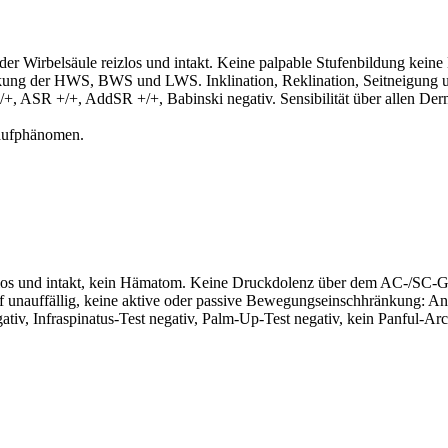
r Wirbelsäule reizlos und intakt. Keine palpable Stufenbildung keine
ung der HWS, BWS und LWS. Inklination, Reklination, Seitneigung un
+, ASR +/+, AddSR +/+, Babinski negativ. Sensibilität über allen Derm
laufphänomen.
izlos und intakt, kein Hämatom. Keine Druckdolenz über dem AC-/SC-G
ff unauffällig, keine aktive oder passive Bewegungseinschhränkung: An
egativ, Infraspinatus-Test negativ, Palm-Up-Test negativ, kein Panful-