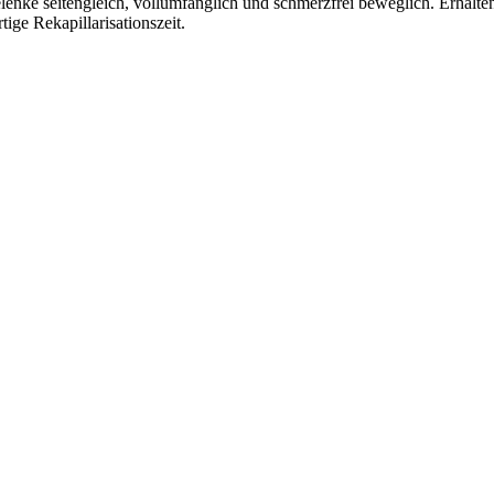
enke seitengleich, vollumfänglich und schmerzfrei beweglich. Erhalten
rtige Rekapillarisationszeit.