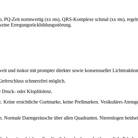
, PQ-Zeit normwertig (xx ms), QRS-Komplexe schmal (xx ms), regel
 keine Erregungsrückbildungsstörung.
lweit und isokor mit prompter direkter sowie konsensueller Lichtreaktion
Kieferschluss schmerzfrei möglich.
e Druck- oder Klopfdolenz.
 Keine ersichtliche Gurtmarke, keine Prellmarken. Vesikuläres Atemge
. Normale Darmgeräusche über allen Quadranten. Nierenlogen beidseit