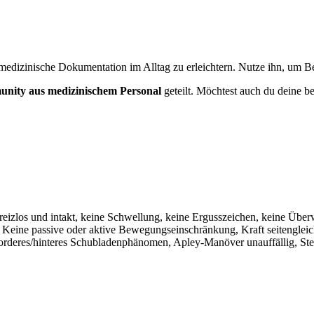
medizinische Dokumentation im Alltag zu erleichtern. Nutze ihn, um Bef
nity aus medizinischem Personal
geteilt. Möchtest auch du deine be
 reizlos und intakt, keine Schwellung, keine Ergusszeichen, keine Üb
h. Keine passive oder aktive Bewegungseinschränkung, Kraft seitengleic
orderes/hinteres Schubladenphänomen, Apley-Manöver unauffällig, Stei