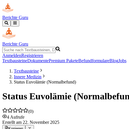
Berichte Guru
Berichte Guru
Anmelden
Registrieren
Textbausteine
Dokumente
Premium Pakete
Befundformulare
Blog
Jobs
Textbausteine
Innere Medizin
Status Euvolämie (Normalbefund)
Status Euvolämie (Normalbefu
(
0
)
4
Aufrufe
Erstellt
am 22. November 2025
Kopieren