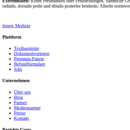
Extremitäten:
Keine Prellmarken oder Fehlstelllungen. Sämtliche Gel
radialis, dorsalis pedis und tibialis posterior beidseits. Allseits normwe
Innere Medizin
Plattform
Textbausteine
Dokumentvorlagen
Premium-Pakete
Befundformulare
Jobs
Unternehmen
Über uns
Blog
Partner
Medienpartner
Presse
Kontakt
Berichte Guru