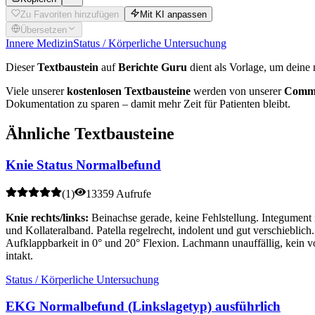
Zu Favoriten hinzufügen
Mit KI anpassen
Übersetzen
Innere Medizin
Status / Körperliche Untersuchung
Dieser
Textbaustein
auf
Berichte Guru
dient als Vorlage, um deine 
Viele unserer
kostenlosen Textbausteine
werden von unserer
Commu
Dokumentation zu sparen – damit mehr Zeit für Patienten bleibt.
Ähnliche Textbausteine
Knie Status Normalbefund
(
1
)
13359 Aufrufe
Knie rechts/links:
Beinachse gerade, keine Fehlstellung. Integument
und Kollateralband. Patella regelrecht, indolent und gut verschieblic
Aufklappbarkeit in 0° und 20° Flexion. Lachmann unauffällig, kein v
intakt.
Status / Körperliche Untersuchung
EKG Normalbefund (Linkslagetyp) ausführlich