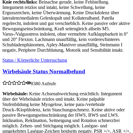
Knie rechts/links:
Beinachse gerade, keine Fehlstellung.
Integument reizlos und intakt, keine Schwellung, keine
Ergusszeichen, keine Überwärmung. Keine Druckdolenz über
lateralem/medialem Gelenkspalt und Kollateralband. Patella
regelrecht, indolent und gut verschieblich. Keine passive oder aktive
Bewegungseinschränkung, Kraft seitengleich allseits M5.
Varus-/Valgusstress indolent, ohne vermehrte Aufklappbarkeit in 0°
und 20° Flexion. Lachmann unauffällig, kein vorderes/hinteres
Schubladenphänomen, Apley-Manöver unauffällig, Steinmann I
negativ, Periphere Durchblutung, Motorik und Sensibilität intakt.
Status / Körperliche Untersuchung
Wirbelsäule Status Normalbefund
8380 Aufrufe
Wirbelsäule:
Keine Achsenabweichung ersichtlich. Integument
über der Wirbelsäule reizlos und intakt. Keine palpable
Stufenbildung keine Myogelose, keine para-/vertebrale
Druck-/Klopfdolenz, kein Stauchungsschmerz. Keine aktive oder
passive Bewegungseinschränkung der HWS, BWS und LWS.
Inklination, Reklination, Seitneigung und Rotation schmerzfrei
möglich. Zehen- und Strichgang möglich. Lasègue- und
umgekehrtes Lasègue-Zeichen beidseits negativ. PSR +/+, ASR +/+,