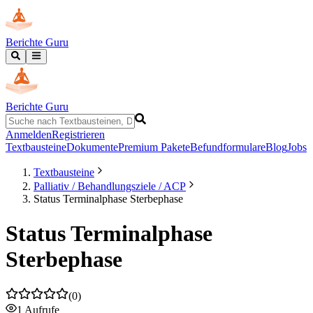
Berichte Guru
Berichte Guru
Anmelden
Registrieren
Textbausteine
Dokumente
Premium Pakete
Befundformulare
Blog
Jobs
Textbausteine
Palliativ / Behandlungsziele / ACP
Status Terminalphase Sterbephase
Status Terminalphase
Sterbephase
(
0
)
1
Aufrufe