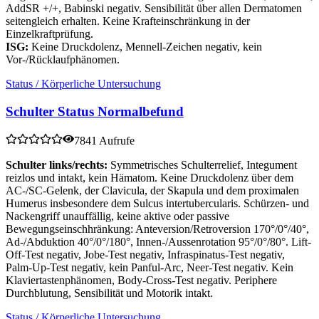
AddSR +/+, Babinski negativ. Sensibilität über allen Dermatomen
seitengleich erhalten. Keine Krafteinschränkung in der
Einzelkraftprüfung.
ISG:
Keine Druckdolenz, Mennell-Zeichen negativ, kein
Vor-/Rücklaufphänomen.
Status / Körperliche Untersuchung
Schulter Status Normalbefund
7841 Aufrufe
Schulter links/rechts:
Symmetrisches Schulterrelief, Integument
reizlos und intakt, kein Hämatom. Keine Druckdolenz über dem
AC-/SC-Gelenk, der Clavicula, der Skapula und dem proximalen
Humerus insbesondere dem Sulcus intertubercularis. Schürzen- und
Nackengriff unauffällig, keine aktive oder passive
Bewegungseinschhränkung: Anteversion/Retroversion 170°/0°/40°,
Ad-/Abduktion 40°/0°/180°, Innen-/Aussenrotation 95°/0°/80°. Lift-
Off-Test negativ, Jobe-Test negativ, Infraspinatus-Test negativ,
Palm-Up-Test negativ, kein Panful-Arc, Neer-Test negativ. Kein
Klaviertastenphänomen, Body-Cross-Test negativ. Periphere
Durchblutung, Sensibilität und Motorik intakt.
Status / Körperliche Untersuchung