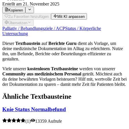
Erstellt
am 21. November 2025
Kopieren
Zu Favoriten hinzufügen
Mit KI anpassen
Übersetzen
Palliativ / Behandlungsziele / ACP
Status / Körperliche
Untersuchung
Dieser
Textbaustein
auf
Berichte Guru
dient als Vorlage, um
deine medizinische Dokumentation im Alltag zu erleichtern. Nutze
ihn, um Befunde, Berichte oder Beurteilungen effizienter zu
gestalten.
Viele unserer
kostenlosen Textbausteine
werden von unserer
Community aus medizinischem Personal
geteilt. Möchtest auch
du deine bewährten Vorlagen beisteuern? Hilf mit, wertvolle Zeit bei
der Dokumentation zu sparen – damit mehr Zeit für Patienten bleibt.
Ähnliche Textbausteine
Knie Status Normalbefund
(
1
)
13359 Aufrufe