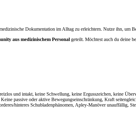
medizinische Dokumentation im Alltag zu erleichtern. Nutze ihn, um Bef
nity aus medizinischem Personal
geteilt. Möchtest auch du deine be
 reizlos und intakt, keine Schwellung, keine Ergusszeichen, keine Üb
h. Keine passive oder aktive Bewegungseinschränkung, Kraft seitengleic
orderes/hinteres Schubladenphänomen, Apley-Manöver unauffällig, Stei