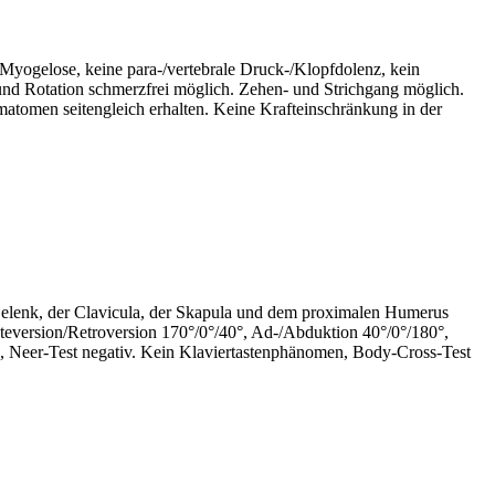
 Myogelose, keine para-/vertebrale Druck-/Klopfdolenz, kein
d Rotation schmerzfrei möglich. Zehen- und Strichgang möglich.
atomen seitengleich erhalten. Keine Krafteinschränkung in der
elenk, der Clavicula, der Skapula und dem proximalen Humerus
teversion/Retroversion 170°/0°/40°, Ad-/Abduktion 40°/0°/180°,
Arc, Neer-Test negativ. Kein Klaviertastenphänomen, Body-Cross-Test