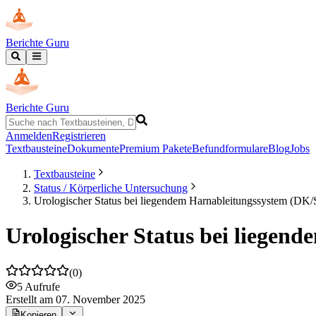
Berichte Guru
Berichte Guru
Anmelden
Registrieren
Textbausteine
Dokumente
Premium Pakete
Befundformulare
Blog
Jobs
Textbausteine
Status / Körperliche Untersuchung
Urologischer Status bei liegendem Harnableitungssystem (DK
Urologischer Status bei liege
(
0
)
5
Aufrufe
Erstellt
am 07. November 2025
Kopieren