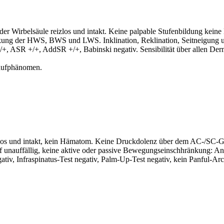
r Wirbelsäule reizlos und intakt. Keine palpable Stufenbildung keine
ung der HWS, BWS und LWS. Inklination, Reklination, Seitneigung un
+, ASR +/+, AddSR +/+, Babinski negativ. Sensibilität über allen Derm
laufphänomen.
izlos und intakt, kein Hämatom. Keine Druckdolenz über dem AC-/SC-G
ff unauffällig, keine aktive oder passive Bewegungseinschhränkung: An
egativ, Infraspinatus-Test negativ, Palm-Up-Test negativ, kein Panful-