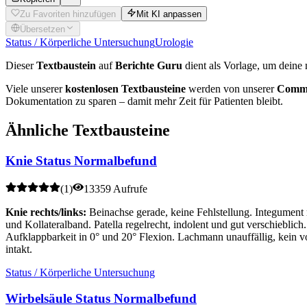
Zu Favoriten hinzufügen
Mit KI anpassen
Übersetzen
Status / Körperliche Untersuchung
Urologie
Dieser
Textbaustein
auf
Berichte Guru
dient als Vorlage, um deine 
Viele unserer
kostenlosen Textbausteine
werden von unserer
Commu
Dokumentation zu sparen – damit mehr Zeit für Patienten bleibt.
Ähnliche Textbausteine
Knie Status Normalbefund
(
1
)
13359 Aufrufe
Knie rechts/links:
Beinachse gerade, keine Fehlstellung. Integument
und Kollateralband. Patella regelrecht, indolent und gut verschieblic
Aufklappbarkeit in 0° und 20° Flexion. Lachmann unauffällig, kein v
intakt.
Status / Körperliche Untersuchung
Wirbelsäule Status Normalbefund