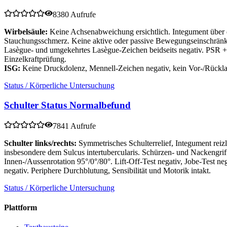
8380 Aufrufe
Wirbelsäule:
Keine Achsenabweichung ersichtlich. Integument über de
Stauchungsschmerz. Keine aktive oder passive Bewegungseinschränk
Lasègue- und umgekehrtes Lasègue-Zeichen beidseits negativ. PSR +/
Einzelkraftprüfung.
ISG:
Keine Druckdolenz, Mennell-Zeichen negativ, kein Vor-/Rück
Status / Körperliche Untersuchung
Schulter Status Normalbefund
7841 Aufrufe
Schulter links/rechts:
Symmetrisches Schulterrelief, Integument re
insbesondere dem Sulcus intertubercularis. Schürzen- und Nackengri
Innen-/Aussenrotation 95°/0°/80°. Lift-Off-Test negativ, Jobe-Test n
negativ. Periphere Durchblutung, Sensibilität und Motorik intakt.
Status / Körperliche Untersuchung
Plattform