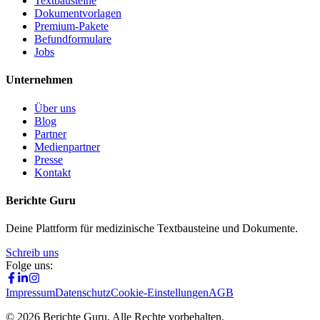
Textbausteine
Dokumentvorlagen
Premium-Pakete
Befundformulare
Jobs
Unternehmen
Über uns
Blog
Partner
Medienpartner
Presse
Kontakt
Berichte Guru
Deine Plattform für medizinische Textbausteine und Dokumente.
Schreib uns
Folge uns:
Impressum
Datenschutz
Cookie-Einstellungen
AGB
©
2026
Berichte Guru. Alle Rechte vorbehalten.