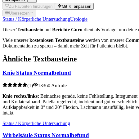
Zu Favoriten hinzufügen
Mit KI anpassen
Übersetzen
Status / Körperliche Untersuchung
Urologie
Dieser
Textbaustein
auf
Berichte Guru
dient als Vorlage, um deine 
Viele unserer
kostenlosen Textbausteine
werden von unserer
Commu
Dokumentation zu sparen – damit mehr Zeit für Patienten bleibt.
Ähnliche Textbausteine
Knie Status Normalbefund
(
1
)
13360 Aufrufe
Knie rechts/links:
Beinachse gerade, keine Fehlstellung. Integument
und Kollateralband. Patella regelrecht, indolent und gut verschieblic
Aufklappbarkeit in 0° und 20° Flexion. Lachmann unauffällig, kein v
intakt.
Status / Körperliche Untersuchung
Wirbelsäule Status Normalbefund