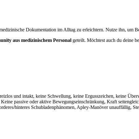
medizinische Dokumentation im Alltag zu erleichtern. Nutze ihn, um Bef
nity aus medizinischem Personal
geteilt. Möchtest auch du deine be
 reizlos und intakt, keine Schwellung, keine Ergusszeichen, keine Üb
h. Keine passive oder aktive Bewegungseinschränkung, Kraft seitengleic
orderes/hinteres Schubladenphänomen, Apley-Manöver unauffällig, Stei