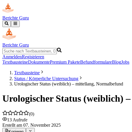
Berichte Guru
Berichte Guru
Anmelden
Registrieren
Textbausteine
Dokumente
Premium Pakete
Befundformulare
Blog
Jobs
Textbausteine
Status / Körperliche Untersuchung
Urologischer Status (weiblich) – mittellang, Normalbefund
Urologischer Status (weiblich) 
(
0
)
13
Aufrufe
Erstellt
am 07. November 2025
Kopieren