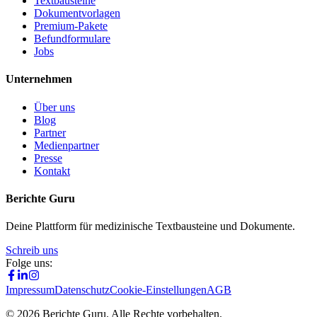
Textbausteine
Dokumentvorlagen
Premium-Pakete
Befundformulare
Jobs
Unternehmen
Über uns
Blog
Partner
Medienpartner
Presse
Kontakt
Berichte Guru
Deine Plattform für medizinische Textbausteine und Dokumente.
Schreib uns
Folge uns:
Impressum
Datenschutz
Cookie-Einstellungen
AGB
©
2026
Berichte Guru. Alle Rechte vorbehalten.