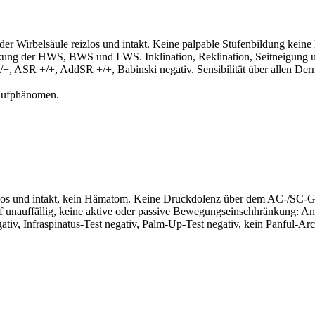
r Wirbelsäule reizlos und intakt. Keine palpable Stufenbildung keine
ung der HWS, BWS und LWS. Inklination, Reklination, Seitneigung un
+, ASR +/+, AddSR +/+, Babinski negativ. Sensibilität über allen Derm
laufphänomen.
izlos und intakt, kein Hämatom. Keine Druckdolenz über dem AC-/SC-G
ff unauffällig, keine aktive oder passive Bewegungseinschhränkung: An
egativ, Infraspinatus-Test negativ, Palm-Up-Test negativ, kein Panful-