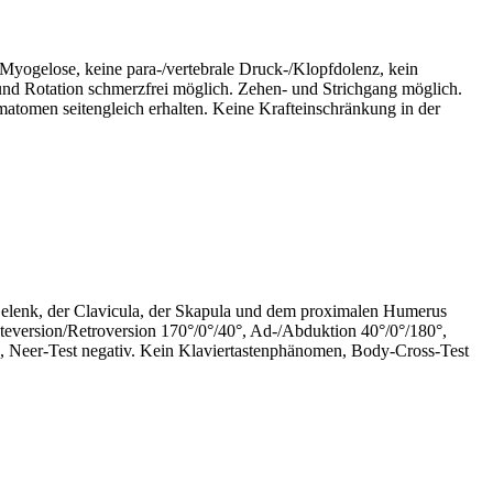
 Myogelose, keine para-/vertebrale Druck-/Klopfdolenz, kein
d Rotation schmerzfrei möglich. Zehen- und Strichgang möglich.
atomen seitengleich erhalten. Keine Krafteinschränkung in der
elenk, der Clavicula, der Skapula und dem proximalen Humerus
teversion/Retroversion 170°/0°/40°, Ad-/Abduktion 40°/0°/180°,
Arc, Neer-Test negativ. Kein Klaviertastenphänomen, Body-Cross-Test