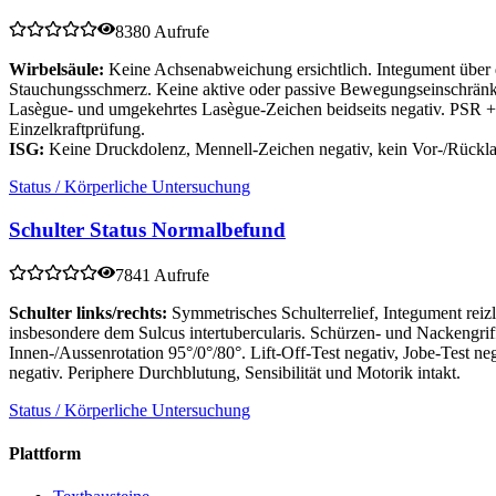
8380 Aufrufe
Wirbelsäule:
Keine Achsenabweichung ersichtlich. Integument über de
Stauchungsschmerz. Keine aktive oder passive Bewegungseinschränk
Lasègue- und umgekehrtes Lasègue-Zeichen beidseits negativ. PSR +/
Einzelkraftprüfung.
ISG:
Keine Druckdolenz, Mennell-Zeichen negativ, kein Vor-/Rück
Status / Körperliche Untersuchung
Schulter Status Normalbefund
7841 Aufrufe
Schulter links/rechts:
Symmetrisches Schulterrelief, Integument re
insbesondere dem Sulcus intertubercularis. Schürzen- und Nackengri
Innen-/Aussenrotation 95°/0°/80°. Lift-Off-Test negativ, Jobe-Test n
negativ. Periphere Durchblutung, Sensibilität und Motorik intakt.
Status / Körperliche Untersuchung
Plattform