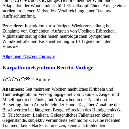
mit NaCl 0.9% und sorgfältiges Débridement der Wundränder.
Adaptation der Wunde mittels fünf Einzelknopfnähten. Anlage eines
sterilen, trockenen Verbandes. Verabreichung einer Tetanus-
Auffrischimpfung.
Procedere:
Instruktion zur sofortigen Wiedervorstellung bei
Zunahme von Cephalgien, Auftreten von Übelkeit, Erbrechen,
Vigilanzminderung oder neuen neurologischen Symptomen.
Wundkontrolle und Fadenentfernung in 10 Tagen durch den
Hausarzt.
Allgemein-/Viszeralchirurgie
Karpaltunnelsyndrom Bericht Vorlage
14 Aufrufe
Anamnese:
Seit mehreren Wochen nächtliches Kribbeln und
Taubheitsgefühl im Versorgungsgebiet von Daumen, Zeige- und
Mittelfinger rechts/links, mit Aufwachen in der Nacht und
Besserung durch Ausschütteln der Hand. Tagsüber Zunahme der
Beschwerden bei längerem Beugen/Strecken des Handgelenks (z.
B. Telefonieren, Lenken). Gelegentliches Fallenlassen kleiner
Gegenstände, subjektiv verminderte Feinmotorik. Keine recenten
Traumen, keine Nackenschmerzen, keine ausstrahlenden