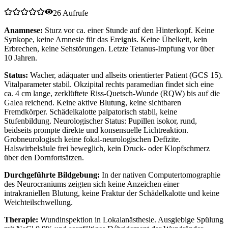
26 Aufrufe
Anamnese:
Sturz vor ca. einer Stunde auf den Hinterkopf. Keine
Synkope, keine Amnesie für das Ereignis. Keine Übelkeit, kein
Erbrechen, keine Sehstörungen. Letzte Tetanus-Impfung vor über
10 Jahren.
Status:
Wacher, adäquater und allseits orientierter Patient (GCS 15).
Vitalparameter stabil. Okzipital rechts paramedian findet sich eine
ca. 4 cm lange, zerklüftete Riss-Quetsch-Wunde (RQW) bis auf die
Galea reichend. Keine aktive Blutung, keine sichtbaren
Fremdkörper. Schädelkalotte palpatorisch stabil, keine
Stufenbildung. Neurologischer Status: Pupillen isokor, rund,
beidseits prompte direkte und konsensuelle Lichtreaktion.
Grobneurologisch keine fokal-neurologischen Defizite.
Halswirbelsäule frei beweglich, kein Druck- oder Klopfschmerz
über den Dornfortsätzen.
Durchgeführte Bildgebung:
In der nativen Computertomographie
des Neurocraniums zeigten sich keine Anzeichen einer
intrakraniellen Blutung, keine Fraktur der Schädelkalotte und keine
Weichteilschwellung.
Therapie:
Wundinspektion in Lokalanästhesie. Ausgiebige Spülung