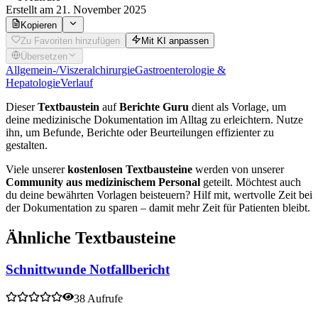
Erstellt
am 21. November 2025
Kopieren
Zu Favoriten hinzufügen
Mit KI anpassen
Übersetzen
Allgemein-/Viszeralchirurgie
Gastroenterologie &
Hepatologie
Verlauf
Dieser
Textbaustein
auf
Berichte Guru
dient als Vorlage, um
deine medizinische Dokumentation im Alltag zu erleichtern. Nutze
ihn, um Befunde, Berichte oder Beurteilungen effizienter zu
gestalten.
Viele unserer
kostenlosen Textbausteine
werden von unserer
Community aus medizinischem Personal
geteilt. Möchtest auch
du deine bewährten Vorlagen beisteuern? Hilf mit, wertvolle Zeit bei
der Dokumentation zu sparen – damit mehr Zeit für Patienten bleibt.
Ähnliche Textbausteine
Schnittwunde Notfallbericht
38 Aufrufe