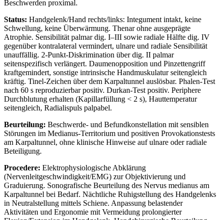
Beschwerden proximal.
Status:
Handgelenk/Hand rechts/links: Integument intakt, keine
Schwellung, keine Überwärmung. Thenar ohne ausgeprägte
Atrophie. Sensibilität palmar dig. I–III sowie radiale Hälfte dig. IV
gegenüber kontralateral vermindert, ulnare und radiale Sensibilität
unauffällig. 2-Punkt-Diskrimination über dig. II palmar
seitenspezifisch verlängert. Daumenopposition und Pinzettengriff
kraftgemindert, sonstige intrinsische Handmuskulatur seitengleich
kräftig. Tinel-Zeichen über dem Karpaltunnel auslösbar. Phalen-Test
nach 60 s reproduzierbar positiv. Durkan-Test positiv. Periphere
Durchblutung erhalten (Kapillarfüllung < 2 s), Hauttemperatur
seitengleich, Radialispuls palpabel.
Beurteilung:
Beschwerde- und Befundkonstellation mit sensiblen
Störungen im Medianus-Territorium und positiven Provokationstests
am Karpaltunnel, ohne klinische Hinweise auf ulnare oder radiale
Beteiligung.
Procedere:
Elektrophysiologische Abklärung
(Nervenleitgeschwindigkeit/EMG) zur Objektivierung und
Graduierung. Sonografische Beurteilung des Nervus medianus am
Karpaltunnel bei Bedarf. Nächtliche Ruhigstellung des Handgelenks
in Neutralstellung mittels Schiene. Anpassung belastender
Aktivitäten und Ergonomie mit Vermeidung prolongierter