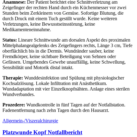
Anamnese:
Der Patient berichtet eine Schnittverletzung am
Zeigefinger der rechten Hand durch ein Küchenmesser vor zwei
Stunden beim Zerkleinern von Gemüse. Sofortige Blutung, die
durch Druck mit einem Tuch gestillt wurde. Keine weiteren
Verletzungen, keine Bewusstseinsstörung, keine
Medikamenteneinnahme.
Status:
Lineare Schnittwunde am dorsalen Aspekt des proximalen
Mittelphalangealgelenks des Zeigefingers rechts, Länge 3 cm, Tiefe
oberflächlich bis in die Dermis. Wundränder sauber, keine
Fremdkörper, keine sichtbare Beteiligung von Sehnen oder
Gefässen. Umgebendes Gewebe unauffällig, keine Schwellung,
Sensibilität und Motorik distal intakt.
Therapie:
Wunddesinfektion und Spülung mit physiologischer
Kochsalzlösung. Lokale Infiltration mit Anästhetikum.
Wundadaptation mit vier Einzelknopfnähten. Anlage eines sterilen
Wundverbandes.
Prozedere:
Wundkontrolle in fünf Tagen auf der Notfallstation.
Fadenentfernung nach zehn Tagen durch den Hausarzt.
Allgemein-/Viszeralchirurgie
Platzwunde Kopf Notfallbericht