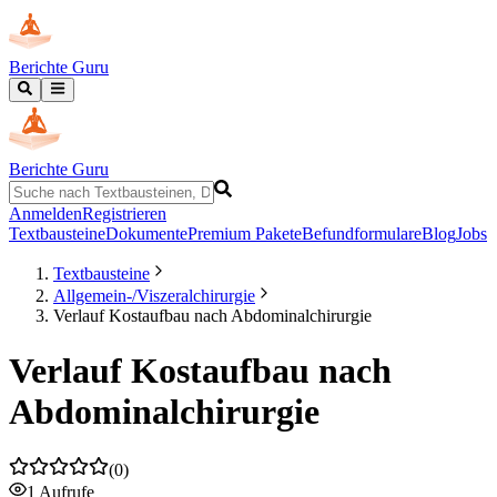
Berichte Guru
Berichte Guru
Anmelden
Registrieren
Textbausteine
Dokumente
Premium Pakete
Befundformulare
Blog
Jobs
Textbausteine
Allgemein-/Viszeralchirurgie
Verlauf Kostaufbau nach Abdominalchirurgie
Verlauf Kostaufbau nach
Abdominalchirurgie
(
0
)
1
Aufrufe