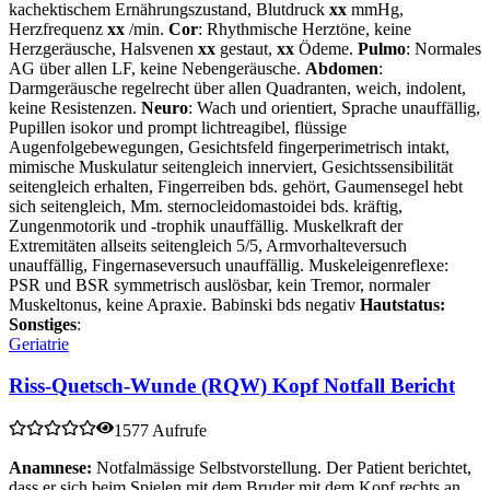
kachektischem Ernährungszustand, Blutdruck
xx
mmHg,
Herzfrequenz
xx
/min.
Cor
: Rhythmische Herztöne, keine
Herzgeräusche, Halsvenen
xx
gestaut,
xx
Ödeme.
Pulmo
: Normales
AG über allen LF, keine Nebengeräusche.
Abdomen
:
Darmgeräusche regelrecht über allen Quadranten, weich, indolent,
keine Resistenzen.
Neuro
: Wach und orientiert, Sprache unauffällig,
Pupillen isokor und prompt lichtreagibel, flüssige
Augenfolgebewegungen, Gesichtsfeld fingerperimetrisch intakt,
mimische Muskulatur seitengleich innerviert, Gesichtssensibilität
seitengleich erhalten, Fingerreiben bds. gehört, Gaumensegel hebt
sich seitengleich, Mm. sternocleidomastoidei bds. kräftig,
Zungenmotorik und -trophik unauffällig. Muskelkraft der
Extremitäten allseits seitengleich 5/5, Armvorhalteversuch
unauffällig, Fingernaseversuch unauffällig. Muskeleigenreflexe:
PSR und BSR symmetrisch auslösbar, kein Tremor, normaler
Muskeltonus, keine Apraxie. Babinski bds negativ
Hautstatus:
Sonstiges
:
Geriatrie
Riss-Quetsch-Wunde (RQW) Kopf Notfall Bericht
1577 Aufrufe
Anamnese:
Notfalmässige Selbstvorstellung. Der Patient berichtet,
dass er sich beim Spielen mit dem Bruder mit dem Kopf rechts an