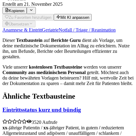
Erstellt
am 21. November 2025
Kopieren
Zu Favoriten hinzufügen
Mit KI anpassen
Übersetzen
Anamnese & Eintritt
Geriatrie
Notfall / Triage / Reanimation
Dieser
Textbaustein
auf
Berichte Guru
dient als Vorlage, um
deine medizinische Dokumentation im Alltag zu erleichtern. Nutze
ihn, um Befunde, Berichte oder Beurteilungen effizienter zu
gestalten.
Viele unserer
kostenlosen Textbausteine
werden von unserer
Community aus medizinischem Personal
geteilt. Möchtest auch
du deine bewährten Vorlagen beisteuern? Hilf mit, wertvolle Zeit bei
der Dokumentation zu sparen – damit mehr Zeit für Patienten bleibt.
Ähnliche Textbausteine
Eintrittsstatus kurz und bündig
3520 Aufrufe
xx
-jährige Patientin /
xx
-jähriger Patient, in gutem
/
reduziertem
Allgemeinzustand und adipösem / unauffälligem / schlankem /