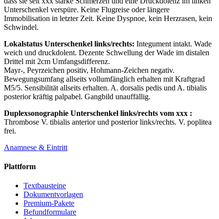
dass sie seit xxx starke Schmerzen und eine Druckdolenz im linken
Unterschenkel verspüre. Keine Flugreise oder längere
Immobilisation in letzter Zeit. Keine Dyspnoe, kein Herzrasen, kein
Schwindel.
Lokalstatus Unterschenkel links/rechts:
Integument intakt. Wade
weich und druckdolent. Dezente Schwellung der Wade im distalen
Drittel mit 2cm Umfangsdifferenz.
Mayr-, Peyrzeichen positiv, Hohmann-Zeichen negativ.
Bewegungsumfang allseits vollumfänglich erhalten mit Kraftgrad
M5/5. Sensibilität allseits erhalten. A. dorsalis pedis und A. tibialis
posterior kräftig palpabel. Gangbild unauffällig.
Duplexsonographie Unterschenkel links/rechts vom xxx :
Thrombose V. tibialis anterior und posterior links/rechts. V. poplitea
frei.
Anamnese & Eintritt
Plattform
Textbausteine
Dokumentvorlagen
Premium-Pakete
Befundformulare