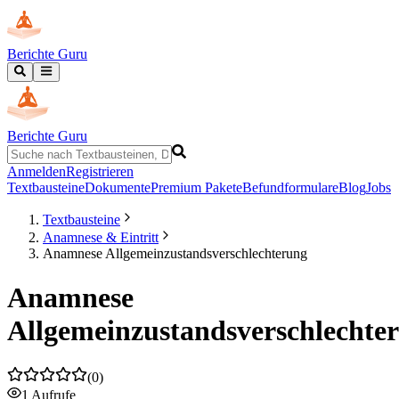
Berichte Guru
Berichte Guru
Anmelden
Registrieren
Textbausteine
Dokumente
Premium Pakete
Befundformulare
Blog
Jobs
Textbausteine
Anamnese & Eintritt
Anamnese Allgemeinzustandsverschlechterung
Anamnese
Allgemeinzustandsverschlechte
(
0
)
1
Aufrufe