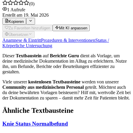
(
0
)
1
Aufrufe
Erstellt
am 19. Mai 2026
Kopieren
Zu Favoriten hinzufügen
Mit KI anpassen
Übersetzen
Anamnese & Eintritt
Prozeduren & Interventionen
Status /
Körperliche Untersuchung
Dieser
Textbaustein
auf
Berichte Guru
dient als Vorlage, um
deine medizinische Dokumentation im Alltag zu erleichtern. Nutze
ihn, um Befunde, Berichte oder Beurteilungen effizienter zu
gestalten.
Viele unserer
kostenlosen Textbausteine
werden von unserer
Community aus medizinischem Personal
geteilt. Möchtest auch
du deine bewährten Vorlagen beisteuern? Hilf mit, wertvolle Zeit bei
der Dokumentation zu sparen – damit mehr Zeit für Patienten bleibt.
Ähnliche Textbausteine
Knie Status Normalbefund