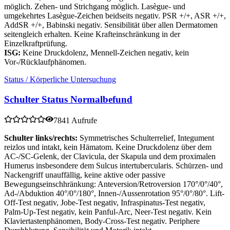
möglich. Zehen- und Strichgang möglich. Lasègue- und
umgekehrtes Lasègue-Zeichen beidseits negativ. PSR +/+, ASR +/+,
AddSR +/+, Babinski negativ. Sensibilität über allen Dermatomen
seitengleich erhalten. Keine Krafteinschränkung in der
Einzelkraftprüfung.
ISG:
Keine Druckdolenz, Mennell-Zeichen negativ, kein
Vor-/Rücklaufphänomen.
Status / Körperliche Untersuchung
Schulter Status Normalbefund
7841 Aufrufe
Schulter links/rechts:
Symmetrisches Schulterrelief, Integument
reizlos und intakt, kein Hämatom. Keine Druckdolenz über dem
AC-/SC-Gelenk, der Clavicula, der Skapula und dem proximalen
Humerus insbesondere dem Sulcus intertubercularis. Schürzen- und
Nackengriff unauffällig, keine aktive oder passive
Bewegungseinschhränkung: Anteversion/Retroversion 170°/0°/40°,
Ad-/Abduktion 40°/0°/180°, Innen-/Aussenrotation 95°/0°/80°. Lift-
Off-Test negativ, Jobe-Test negativ, Infraspinatus-Test negativ,
Palm-Up-Test negativ, kein Panful-Arc, Neer-Test negativ. Kein
Klaviertastenphänomen, Body-Cross-Test negativ. Periphere