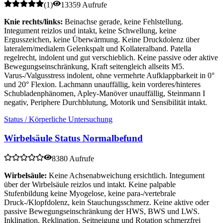
(
1
)
13359 Aufrufe
Knie rechts/links:
Beinachse gerade, keine Fehlstellung.
Integument reizlos und intakt, keine Schwellung, keine
Ergusszeichen, keine Überwärmung. Keine Druckdolenz über
lateralem/medialem Gelenkspalt und Kollateralband. Patella
regelrecht, indolent und gut verschieblich. Keine passive oder aktive
Bewegungseinschränkung, Kraft seitengleich allseits M5.
Varus-/Valgusstress indolent, ohne vermehrte Aufklappbarkeit in 0°
und 20° Flexion. Lachmann unauffällig, kein vorderes/hinteres
Schubladenphänomen, Apley-Manöver unauffällig, Steinmann I
negativ, Periphere Durchblutung, Motorik und Sensibilität intakt.
Status / Körperliche Untersuchung
Wirbelsäule Status Normalbefund
8380 Aufrufe
Wirbelsäule:
Keine Achsenabweichung ersichtlich. Integument
über der Wirbelsäule reizlos und intakt. Keine palpable
Stufenbildung keine Myogelose, keine para-/vertebrale
Druck-/Klopfdolenz, kein Stauchungsschmerz. Keine aktive oder
passive Bewegungseinschränkung der HWS, BWS und LWS.
Inklination, Reklination, Seitneigung und Rotation schmerzfrei