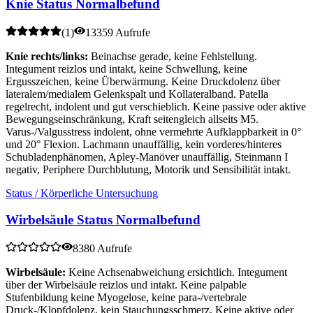
Knie Status Normalbefund
(
1
)
13359 Aufrufe
Knie rechts/links:
Beinachse gerade, keine Fehlstellung.
Integument reizlos und intakt, keine Schwellung, keine
Ergusszeichen, keine Überwärmung. Keine Druckdolenz über
lateralem/medialem Gelenkspalt und Kollateralband. Patella
regelrecht, indolent und gut verschieblich. Keine passive oder aktive
Bewegungseinschränkung, Kraft seitengleich allseits M5.
Varus-/Valgusstress indolent, ohne vermehrte Aufklappbarkeit in 0°
und 20° Flexion. Lachmann unauffällig, kein vorderes/hinteres
Schubladenphänomen, Apley-Manöver unauffällig, Steinmann I
negativ, Periphere Durchblutung, Motorik und Sensibilität intakt.
Status / Körperliche Untersuchung
Wirbelsäule Status Normalbefund
8380 Aufrufe
Wirbelsäule:
Keine Achsenabweichung ersichtlich. Integument
über der Wirbelsäule reizlos und intakt. Keine palpable
Stufenbildung keine Myogelose, keine para-/vertebrale
Druck-/Klopfdolenz, kein Stauchungsschmerz. Keine aktive oder