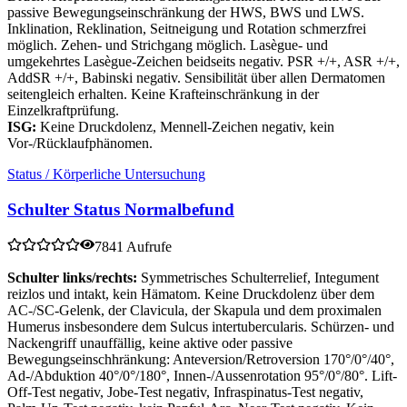
passive Bewegungseinschränkung der HWS, BWS und LWS.
Inklination, Reklination, Seitneigung und Rotation schmerzfrei
möglich. Zehen- und Strichgang möglich. Lasègue- und
umgekehrtes Lasègue-Zeichen beidseits negativ. PSR +/+, ASR +/+,
AddSR +/+, Babinski negativ. Sensibilität über allen Dermatomen
seitengleich erhalten. Keine Krafteinschränkung in der
Einzelkraftprüfung.
ISG:
Keine Druckdolenz, Mennell-Zeichen negativ, kein
Vor-/Rücklaufphänomen.
Status / Körperliche Untersuchung
Schulter Status Normalbefund
7841 Aufrufe
Schulter links/rechts:
Symmetrisches Schulterrelief, Integument
reizlos und intakt, kein Hämatom. Keine Druckdolenz über dem
AC-/SC-Gelenk, der Clavicula, der Skapula und dem proximalen
Humerus insbesondere dem Sulcus intertubercularis. Schürzen- und
Nackengriff unauffällig, keine aktive oder passive
Bewegungseinschhränkung: Anteversion/Retroversion 170°/0°/40°,
Ad-/Abduktion 40°/0°/180°, Innen-/Aussenrotation 95°/0°/80°. Lift-
Off-Test negativ, Jobe-Test negativ, Infraspinatus-Test negativ,