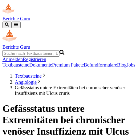
Berichte Guru
Berichte Guru
Anmelden
Registrieren
Textbausteine
Dokumente
Premium Pakete
Befundformulare
Blog
Jobs
Textbausteine
Angiologie
Gefässstatus untere Extremitäten bei chronischer venöser
Insuffizienz mit Ulcus cruris
Gefässstatus untere
Extremitäten bei chronischer
venöser Insuffizienz mit Ulcus