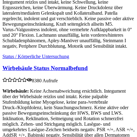
Integument reizlos und intakt, keine Schwellung, keine
Ergusszeichen, keine Überwärmung. Keine Druckdolenz über
lateralem/medialem Gelenkspalt und Kollateralband. Patella
regelrecht, indolent und gut verschieblich. Keine passive oder aktive
Bewegungseinschränkung, Kraft seitengleich allseits M5.
Varus-/Valgusstress indolent, ohne vermehrte Aufklappbarkeit in 0°
und 20° Flexion. Lachmann unauffällig, kein vorderes/hinteres
Schubladenphänomen, Apley-Manöver unauffällig, Steinmann I
negativ, Periphere Durchblutung, Motorik und Sensibilität intakt.
Status / Körperliche Untersuchung
Wirbelsäule Status Normalbefund
8380 Aufrufe
Wirbelsäule:
Keine Achsenabweichung ersichtlich. Integument
über der Wirbelsäule reizlos und intakt. Keine palpable
Stufenbildung keine Myogelose, keine para-/vertebrale
Druck-/Klopfdolenz, kein Stauchungsschmerz. Keine aktive oder
passive Bewegungseinschränkung der HWS, BWS und LWS.
Inklination, Reklination, Seitneigung und Rotation schmerzfrei
möglich. Zehen- und Strichgang möglich. Lasègue- und
umgekehrtes Lasègue-Zeichen beidseits negativ. PSR +/+, ASR +/+,
AddSR +/+, Babinski negativ. Sensibilität über allen Dermatomen