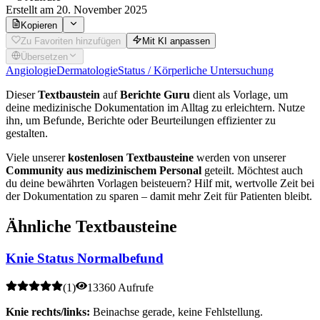
Erstellt
am 20. November 2025
Kopieren
Zu Favoriten hinzufügen
Mit KI anpassen
Übersetzen
Angiologie
Dermatologie
Status / Körperliche Untersuchung
Dieser
Textbaustein
auf
Berichte Guru
dient als Vorlage, um
deine medizinische Dokumentation im Alltag zu erleichtern. Nutze
ihn, um Befunde, Berichte oder Beurteilungen effizienter zu
gestalten.
Viele unserer
kostenlosen Textbausteine
werden von unserer
Community aus medizinischem Personal
geteilt. Möchtest auch
du deine bewährten Vorlagen beisteuern? Hilf mit, wertvolle Zeit bei
der Dokumentation zu sparen – damit mehr Zeit für Patienten bleibt.
Ähnliche Textbausteine
Knie Status Normalbefund
(
1
)
13360 Aufrufe
Knie rechts/links:
Beinachse gerade, keine Fehlstellung.