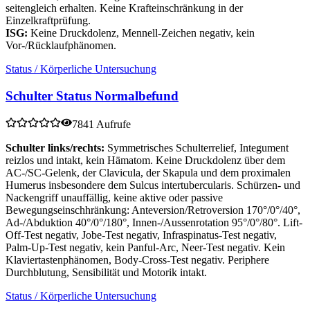
seitengleich erhalten. Keine Krafteinschränkung in der
Einzelkraftprüfung.
ISG:
Keine Druckdolenz, Mennell-Zeichen negativ, kein
Vor-/Rücklaufphänomen.
Status / Körperliche Untersuchung
Schulter Status Normalbefund
7841 Aufrufe
Schulter links/rechts:
Symmetrisches Schulterrelief, Integument
reizlos und intakt, kein Hämatom. Keine Druckdolenz über dem
AC-/SC-Gelenk, der Clavicula, der Skapula und dem proximalen
Humerus insbesondere dem Sulcus intertubercularis. Schürzen- und
Nackengriff unauffällig, keine aktive oder passive
Bewegungseinschhränkung: Anteversion/Retroversion 170°/0°/40°,
Ad-/Abduktion 40°/0°/180°, Innen-/Aussenrotation 95°/0°/80°. Lift-
Off-Test negativ, Jobe-Test negativ, Infraspinatus-Test negativ,
Palm-Up-Test negativ, kein Panful-Arc, Neer-Test negativ. Kein
Klaviertastenphänomen, Body-Cross-Test negativ. Periphere
Durchblutung, Sensibilität und Motorik intakt.
Status / Körperliche Untersuchung