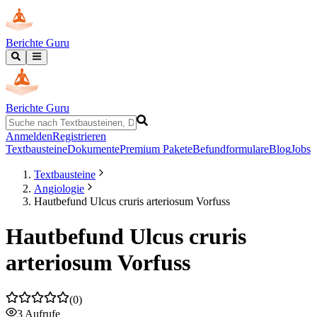
Berichte Guru
Berichte Guru
Anmelden
Registrieren
Textbausteine
Dokumente
Premium Pakete
Befundformulare
Blog
Jobs
Textbausteine
Angiologie
Hautbefund Ulcus cruris arteriosum Vorfuss
Hautbefund Ulcus cruris
arteriosum Vorfuss
(
0
)
3
Aufrufe