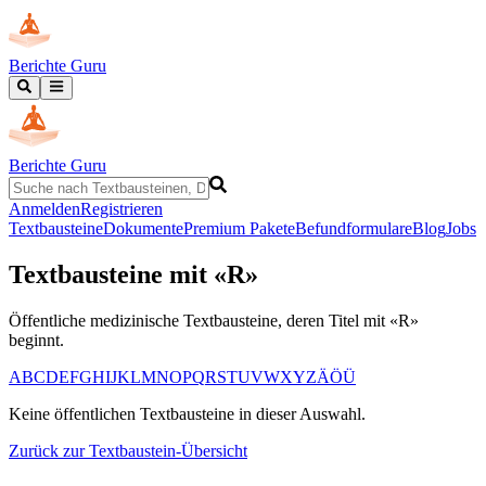
Berichte Guru
Berichte Guru
Anmelden
Registrieren
Textbausteine
Dokumente
Premium Pakete
Befundformulare
Blog
Jobs
Textbausteine mit «
R
»
Öffentliche medizinische Textbausteine, deren Titel mit «
R
»
beginnt.
A
B
C
D
E
F
G
H
I
J
K
L
M
N
O
P
Q
R
S
T
U
V
W
X
Y
Z
Ä
Ö
Ü
Keine öffentlichen Textbausteine in dieser Auswahl.
Zurück zur Textbaustein-Übersicht