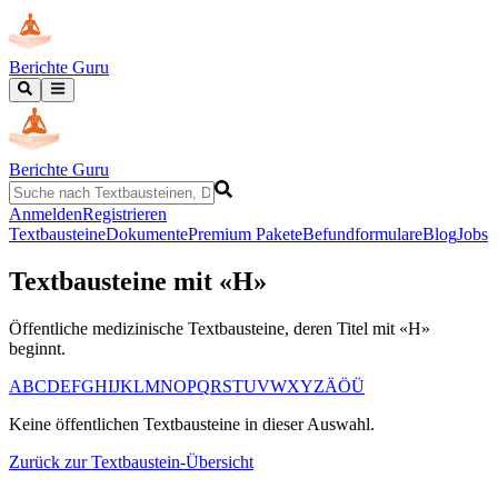
Berichte Guru
Berichte Guru
Anmelden
Registrieren
Textbausteine
Dokumente
Premium Pakete
Befundformulare
Blog
Jobs
Textbausteine mit «
H
»
Öffentliche medizinische Textbausteine, deren Titel mit «
H
»
beginnt.
A
B
C
D
E
F
G
H
I
J
K
L
M
N
O
P
Q
R
S
T
U
V
W
X
Y
Z
Ä
Ö
Ü
Keine öffentlichen Textbausteine in dieser Auswahl.
Zurück zur Textbaustein-Übersicht