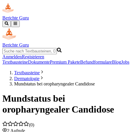
Berichte Guru
Berichte Guru
Anmelden
Registrieren
Textbausteine
Dokumente
Premium Pakete
Befundformulare
Blog
Jobs
Textbausteine
Dermatologie
Mundstatus bei oropharyngealer Candidose
Mundstatus bei
oropharyngealer Candidose
(
0
)
2
Aufrufe