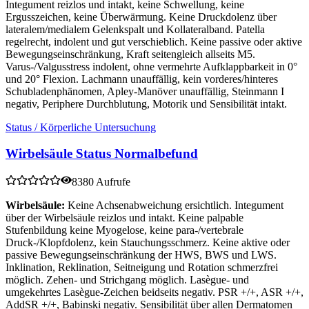
Integument reizlos und intakt, keine Schwellung, keine
Ergusszeichen, keine Überwärmung. Keine Druckdolenz über
lateralem/medialem Gelenkspalt und Kollateralband. Patella
regelrecht, indolent und gut verschieblich. Keine passive oder aktive
Bewegungseinschränkung, Kraft seitengleich allseits M5.
Varus-/Valgusstress indolent, ohne vermehrte Aufklappbarkeit in 0°
und 20° Flexion. Lachmann unauffällig, kein vorderes/hinteres
Schubladenphänomen, Apley-Manöver unauffällig, Steinmann I
negativ, Periphere Durchblutung, Motorik und Sensibilität intakt.
Status / Körperliche Untersuchung
Wirbelsäule Status Normalbefund
8380 Aufrufe
Wirbelsäule:
Keine Achsenabweichung ersichtlich. Integument
über der Wirbelsäule reizlos und intakt. Keine palpable
Stufenbildung keine Myogelose, keine para-/vertebrale
Druck-/Klopfdolenz, kein Stauchungsschmerz. Keine aktive oder
passive Bewegungseinschränkung der HWS, BWS und LWS.
Inklination, Reklination, Seitneigung und Rotation schmerzfrei
möglich. Zehen- und Strichgang möglich. Lasègue- und
umgekehrtes Lasègue-Zeichen beidseits negativ. PSR +/+, ASR +/+,
AddSR +/+, Babinski negativ. Sensibilität über allen Dermatomen