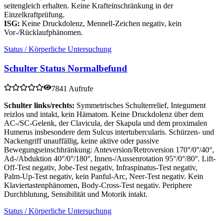
seitengleich erhalten. Keine Krafteinschränkung in der
Einzelkraftprüfung.
ISG:
Keine Druckdolenz, Mennell-Zeichen negativ, kein
Vor-/Rücklaufphänomen.
Status / Körperliche Untersuchung
Schulter Status Normalbefund
7841 Aufrufe
Schulter links/rechts:
Symmetrisches Schulterrelief, Integument
reizlos und intakt, kein Hämatom. Keine Druckdolenz über dem
AC-/SC-Gelenk, der Clavicula, der Skapula und dem proximalen
Humerus insbesondere dem Sulcus intertubercularis. Schürzen- und
Nackengriff unauffällig, keine aktive oder passive
Bewegungseinschhränkung: Anteversion/Retroversion 170°/0°/40°,
Ad-/Abduktion 40°/0°/180°, Innen-/Aussenrotation 95°/0°/80°. Lift-
Off-Test negativ, Jobe-Test negativ, Infraspinatus-Test negativ,
Palm-Up-Test negativ, kein Panful-Arc, Neer-Test negativ. Kein
Klaviertastenphänomen, Body-Cross-Test negativ. Periphere
Durchblutung, Sensibilität und Motorik intakt.
Status / Körperliche Untersuchung