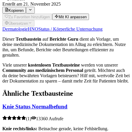
Erstellt
am 21. November 2025
Kopieren
Zu Favoriten hinzufügen
Mit KI anpassen
Übersetzen
Dermatologie
HNO
Status / Körperliche Untersuchung
Dieser
Textbaustein
auf
Berichte Guru
dient als Vorlage, um
deine medizinische Dokumentation im Alltag zu erleichtern. Nutze
ihn, um Befunde, Berichte oder Beurteilungen effizienter zu
gestalten.
Viele unserer
kostenlosen Textbausteine
werden von unserer
Community aus medizinischem Personal
geteilt. Möchtest auch
du deine bewährten Vorlagen beisteuern? Hilf mit, wertvolle Zeit bei
der Dokumentation zu sparen – damit mehr Zeit für Patienten bleibt.
Ähnliche Textbausteine
Knie Status Normalbefund
(
1
)
13360 Aufrufe
Knie rechts/links:
Beinachse gerade, keine Fehlstellung.