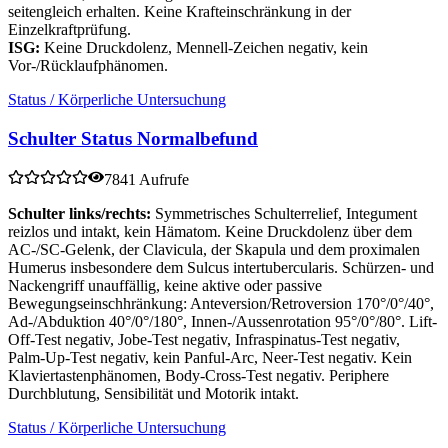
seitengleich erhalten. Keine Krafteinschränkung in der
Einzelkraftprüfung.
ISG:
Keine Druckdolenz, Mennell-Zeichen negativ, kein
Vor-/Rücklaufphänomen.
Status / Körperliche Untersuchung
Schulter Status Normalbefund
7841 Aufrufe
Schulter links/rechts:
Symmetrisches Schulterrelief, Integument
reizlos und intakt, kein Hämatom. Keine Druckdolenz über dem
AC-/SC-Gelenk, der Clavicula, der Skapula und dem proximalen
Humerus insbesondere dem Sulcus intertubercularis. Schürzen- und
Nackengriff unauffällig, keine aktive oder passive
Bewegungseinschhränkung: Anteversion/Retroversion 170°/0°/40°,
Ad-/Abduktion 40°/0°/180°, Innen-/Aussenrotation 95°/0°/80°. Lift-
Off-Test negativ, Jobe-Test negativ, Infraspinatus-Test negativ,
Palm-Up-Test negativ, kein Panful-Arc, Neer-Test negativ. Kein
Klaviertastenphänomen, Body-Cross-Test negativ. Periphere
Durchblutung, Sensibilität und Motorik intakt.
Status / Körperliche Untersuchung