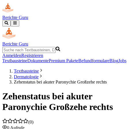
Berichte Guru
Berichte Guru
Anmelden
Registrieren
Textbausteine
Dokumente
Premium Pakete
Befundformulare
Blog
Jobs
Textbausteine
Dermatologie
Zehenstatus bei akuter Paronychie Großzehe rechts
Zehenstatus bei akuter
Paronychie Großzehe rechts
(
0
)
0
Aufrufe