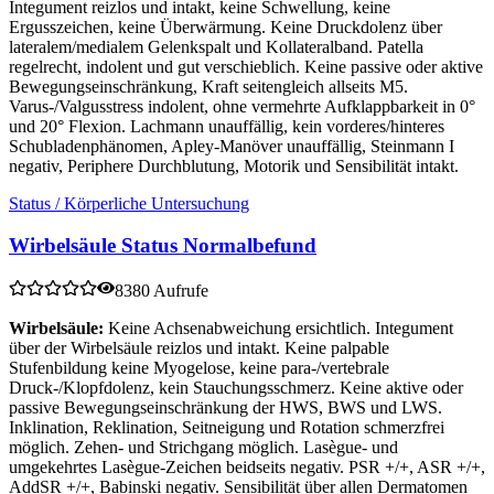
Integument reizlos und intakt, keine Schwellung, keine
Ergusszeichen, keine Überwärmung. Keine Druckdolenz über
lateralem/medialem Gelenkspalt und Kollateralband. Patella
regelrecht, indolent und gut verschieblich. Keine passive oder aktive
Bewegungseinschränkung, Kraft seitengleich allseits M5.
Varus-/Valgusstress indolent, ohne vermehrte Aufklappbarkeit in 0°
und 20° Flexion. Lachmann unauffällig, kein vorderes/hinteres
Schubladenphänomen, Apley-Manöver unauffällig, Steinmann I
negativ, Periphere Durchblutung, Motorik und Sensibilität intakt.
Status / Körperliche Untersuchung
Wirbelsäule Status Normalbefund
8380 Aufrufe
Wirbelsäule:
Keine Achsenabweichung ersichtlich. Integument
über der Wirbelsäule reizlos und intakt. Keine palpable
Stufenbildung keine Myogelose, keine para-/vertebrale
Druck-/Klopfdolenz, kein Stauchungsschmerz. Keine aktive oder
passive Bewegungseinschränkung der HWS, BWS und LWS.
Inklination, Reklination, Seitneigung und Rotation schmerzfrei
möglich. Zehen- und Strichgang möglich. Lasègue- und
umgekehrtes Lasègue-Zeichen beidseits negativ. PSR +/+, ASR +/+,
AddSR +/+, Babinski negativ. Sensibilität über allen Dermatomen