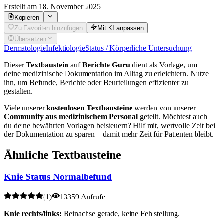
Erstellt
am 18. November 2025
Kopieren
Zu Favoriten hinzufügen
Mit KI anpassen
Übersetzen
Dermatologie
Infektiologie
Status / Körperliche Untersuchung
Dieser
Textbaustein
auf
Berichte Guru
dient als Vorlage, um
deine medizinische Dokumentation im Alltag zu erleichtern. Nutze
ihn, um Befunde, Berichte oder Beurteilungen effizienter zu
gestalten.
Viele unserer
kostenlosen Textbausteine
werden von unserer
Community aus medizinischem Personal
geteilt. Möchtest auch
du deine bewährten Vorlagen beisteuern? Hilf mit, wertvolle Zeit bei
der Dokumentation zu sparen – damit mehr Zeit für Patienten bleibt.
Ähnliche Textbausteine
Knie Status Normalbefund
(
1
)
13359 Aufrufe
Knie rechts/links:
Beinachse gerade, keine Fehlstellung.