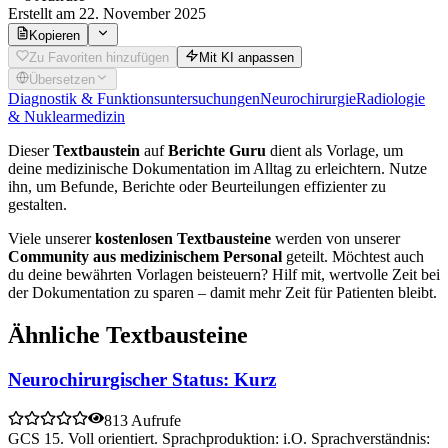
Erstellt
am 22. November 2025
Kopieren
Zu Favoriten hinzufügen
Mit KI anpassen
Übersetzen
Diagnostik & Funktionsuntersuchungen
Neurochirurgie
Radiologie
& Nuklearmedizin
Dieser
Textbaustein
auf
Berichte Guru
dient als Vorlage, um
deine medizinische Dokumentation im Alltag zu erleichtern. Nutze
ihn, um Befunde, Berichte oder Beurteilungen effizienter zu
gestalten.
Viele unserer
kostenlosen Textbausteine
werden von unserer
Community aus medizinischem Personal
geteilt. Möchtest auch
du deine bewährten Vorlagen beisteuern? Hilf mit, wertvolle Zeit bei
der Dokumentation zu sparen – damit mehr Zeit für Patienten bleibt.
Ähnliche Textbausteine
Neurochirurgischer Status: Kurz
813 Aufrufe
GCS 15. Voll orientiert. Sprachproduktion: i.O. Sprachverständnis: