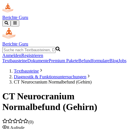
Berichte Guru
Berichte Guru
Anmelden
Registrieren
Textbausteine
Dokumente
Premium Pakete
Befundformulare
Blog
Jobs
Textbausteine
Diagnostik & Funktionsuntersuchungen
CT Neurocranium Normalbefund (Gehirn)
CT Neurocranium
Normalbefund (Gehirn)
(
0
)
8
Aufrufe