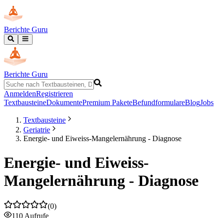
Berichte Guru
Berichte Guru
Anmelden
Registrieren
Textbausteine
Dokumente
Premium Pakete
Befundformulare
Blog
Jobs
Textbausteine
Geriatrie
Energie- und Eiweiss-Mangelernährung - Diagnose
Energie- und Eiweiss-
Mangelernährung - Diagnose
(
0
)
110
Aufrufe