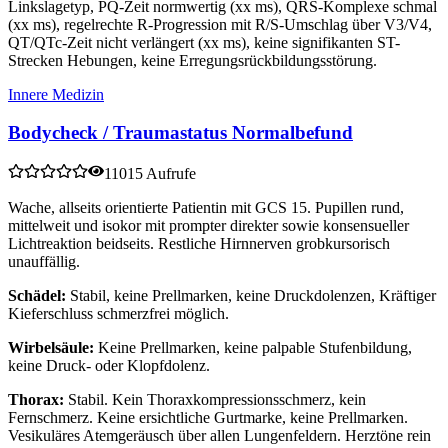
Linkslagetyp, PQ-Zeit normwertig (xx ms), QRS-Komplexe schmal
(xx ms), regelrechte R-Progression mit R/S-Umschlag über V3/V4,
QT/QTc-Zeit nicht verlängert (xx ms), keine signifikanten ST-
Strecken Hebungen, keine Erregungsrückbildungsstörung.
Innere Medizin
Bodycheck / Traumastatus Normalbefund
11015 Aufrufe
Wache, allseits orientierte Patientin mit GCS 15. Pupillen rund,
mittelweit und isokor mit prompter direkter sowie konsensueller
Lichtreaktion beidseits. Restliche Hirnnerven grobkursorisch
unauffällig.
Schädel:
Stabil, keine Prellmarken, keine Druckdolenzen, Kräftiger
Kieferschluss schmerzfrei möglich.
Wirbelsäule:
Keine Prellmarken, keine palpable Stufenbildung,
keine Druck- oder Klopfdolenz.
Thorax:
Stabil. Kein Thoraxkompressionsschmerz, kein
Fernschmerz. Keine ersichtliche Gurtmarke, keine Prellmarken.
Vesikuläres Atemgeräusch über allen Lungenfeldern. Herztöne rein