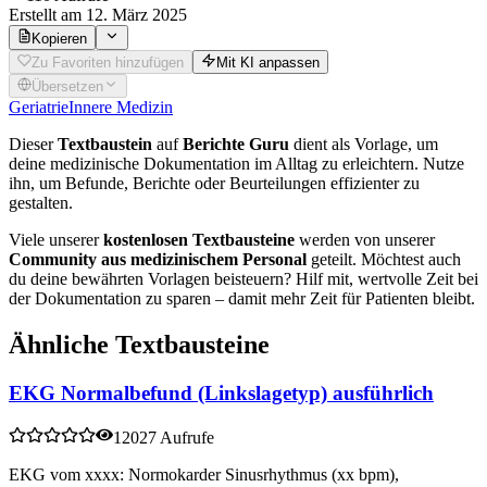
Erstellt
am 12. März 2025
Kopieren
Zu Favoriten hinzufügen
Mit KI anpassen
Übersetzen
Geriatrie
Innere Medizin
Dieser
Textbaustein
auf
Berichte Guru
dient als Vorlage, um
deine medizinische Dokumentation im Alltag zu erleichtern. Nutze
ihn, um Befunde, Berichte oder Beurteilungen effizienter zu
gestalten.
Viele unserer
kostenlosen Textbausteine
werden von unserer
Community aus medizinischem Personal
geteilt. Möchtest auch
du deine bewährten Vorlagen beisteuern? Hilf mit, wertvolle Zeit bei
der Dokumentation zu sparen – damit mehr Zeit für Patienten bleibt.
Ähnliche Textbausteine
EKG Normalbefund (Linkslagetyp) ausführlich
12027 Aufrufe
EKG vom xxxx: Normokarder Sinusrhythmus (xx bpm),