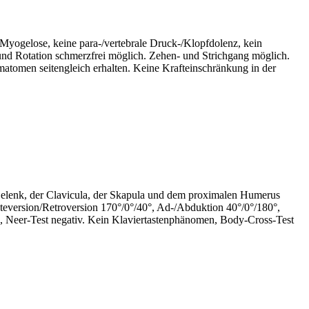
 Myogelose, keine para-/vertebrale Druck-/Klopfdolenz, kein
d Rotation schmerzfrei möglich. Zehen- und Strichgang möglich.
atomen seitengleich erhalten. Keine Krafteinschränkung in der
elenk, der Clavicula, der Skapula und dem proximalen Humerus
teversion/Retroversion 170°/0°/40°, Ad-/Abduktion 40°/0°/180°,
Arc, Neer-Test negativ. Kein Klaviertastenphänomen, Body-Cross-Test