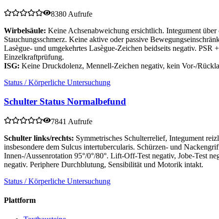
8380 Aufrufe
Wirbelsäule:
Keine Achsenabweichung ersichtlich. Integument über de
Stauchungsschmerz. Keine aktive oder passive Bewegungseinschränk
Lasègue- und umgekehrtes Lasègue-Zeichen beidseits negativ. PSR +/
Einzelkraftprüfung.
ISG:
Keine Druckdolenz, Mennell-Zeichen negativ, kein Vor-/Rück
Status / Körperliche Untersuchung
Schulter Status Normalbefund
7841 Aufrufe
Schulter links/rechts:
Symmetrisches Schulterrelief, Integument re
insbesondere dem Sulcus intertubercularis. Schürzen- und Nackengri
Innen-/Aussenrotation 95°/0°/80°. Lift-Off-Test negativ, Jobe-Test n
negativ. Periphere Durchblutung, Sensibilität und Motorik intakt.
Status / Körperliche Untersuchung
Plattform