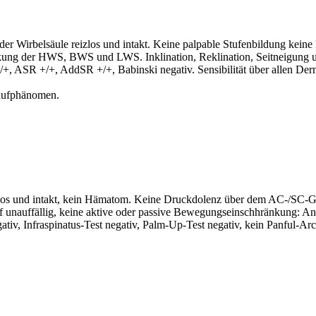
r Wirbelsäule reizlos und intakt. Keine palpable Stufenbildung keine
ung der HWS, BWS und LWS. Inklination, Reklination, Seitneigung un
+, ASR +/+, AddSR +/+, Babinski negativ. Sensibilität über allen Derm
laufphänomen.
izlos und intakt, kein Hämatom. Keine Druckdolenz über dem AC-/SC-G
ff unauffällig, keine aktive oder passive Bewegungseinschhränkung: An
egativ, Infraspinatus-Test negativ, Palm-Up-Test negativ, kein Panful-