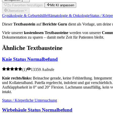
Zu Favoriten hinzufügen
Mit KI anpassen
Übersetzen
Gynäkologie & Geburtshilfe
Hämatologie & Onkologie
Status / Körp
Dieser
Textbaustein
auf
Berichte Guru
dient als Vorlage, um deine 
Viele unserer
kostenlosen Textbausteine
werden von unserer
Commu
Dokumentation zu sparen – damit mehr Zeit für Patienten bleibt.
Ähnliche Textbausteine
Knie Status Normalbefund
(
1
)
13359 Aufrufe
Knie rechts/links:
Beinachse gerade, keine Fehlstellung. Integument
und Kollateralband. Patella regelrecht, indolent und gut verschieblic
Aufklappbarkeit in 0° und 20° Flexion. Lachmann unauffällig, kein v
intakt.
Status / Körperliche Untersuchung
Wirbelsäule Status Normalbefund