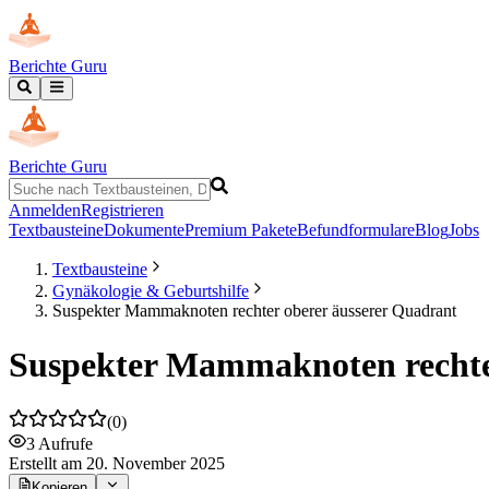
Berichte Guru
Berichte Guru
Anmelden
Registrieren
Textbausteine
Dokumente
Premium Pakete
Befundformulare
Blog
Jobs
Textbausteine
Gynäkologie & Geburtshilfe
Suspekter Mammaknoten rechter oberer äusserer Quadrant
Suspekter Mammaknoten rechte
(
0
)
3
Aufrufe
Erstellt
am 20. November 2025
Kopieren