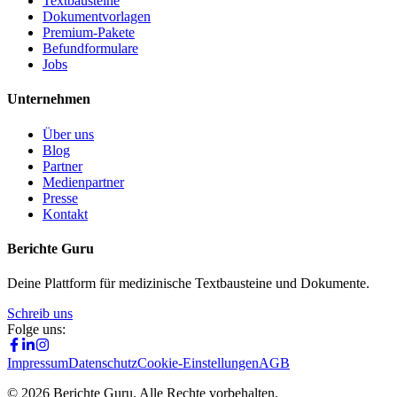
Textbausteine
Dokumentvorlagen
Premium-Pakete
Befundformulare
Jobs
Unternehmen
Über uns
Blog
Partner
Medienpartner
Presse
Kontakt
Berichte Guru
Deine Plattform für medizinische Textbausteine und Dokumente.
Schreib uns
Folge uns:
Impressum
Datenschutz
Cookie-Einstellungen
AGB
©
2026
Berichte Guru. Alle Rechte vorbehalten.