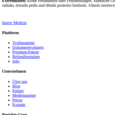
Extremitäten:
Keine Prellmarken oder Fehlstelllungen. Sämtliche Gel
radialis, dorsalis pedis und tibialis posterior beidseits. Allseits normwe
Innere Medizin
Plattform
Textbausteine
Dokumentvorlagen
Premium-Pakete
Befundformulare
Jobs
Unternehmen
Über uns
Blog
Partner
Medienpartner
Presse
Kontakt
Berichte Guru