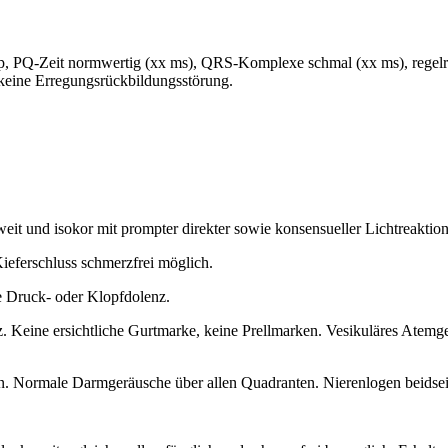
, PQ-Zeit normwertig (xx ms), QRS-Komplexe schmal (xx ms), regel
 keine Erregungsrückbildungsstörung.
lweit und isokor mit prompter direkter sowie konsensueller Lichtreaktion
Kieferschluss schmerzfrei möglich.
e Druck- oder Klopfdolenz.
 Keine ersichtliche Gurtmarke, keine Prellmarken. Vesikuläres Atemge
. Normale Darmgeräusche über allen Quadranten. Nierenlogen beidseit