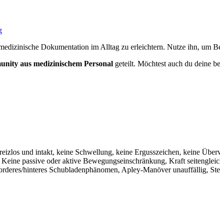
g
medizinische Dokumentation im Alltag zu erleichtern. Nutze ihn, um Bef
nity aus medizinischem Personal
geteilt. Möchtest auch du deine be
 reizlos und intakt, keine Schwellung, keine Ergusszeichen, keine Üb
h. Keine passive oder aktive Bewegungseinschränkung, Kraft seitengleic
orderes/hinteres Schubladenphänomen, Apley-Manöver unauffällig, Stei