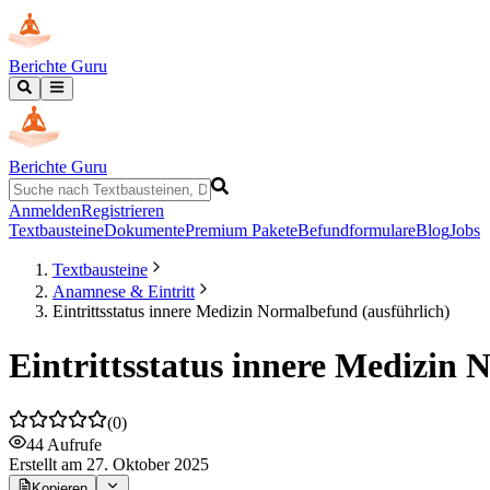
Berichte Guru
Berichte Guru
Anmelden
Registrieren
Textbausteine
Dokumente
Premium Pakete
Befundformulare
Blog
Jobs
Textbausteine
Anamnese & Eintritt
Eintrittsstatus innere Medizin Normalbefund (ausführlich)
Eintrittsstatus innere Medizin 
(
0
)
44
Aufrufe
Erstellt
am 27. Oktober 2025
Kopieren