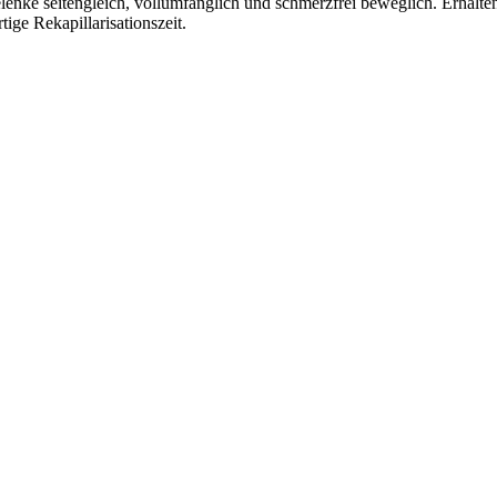
enke seitengleich, vollumfänglich und schmerzfrei beweglich. Erhalten
rtige Rekapillarisationszeit.