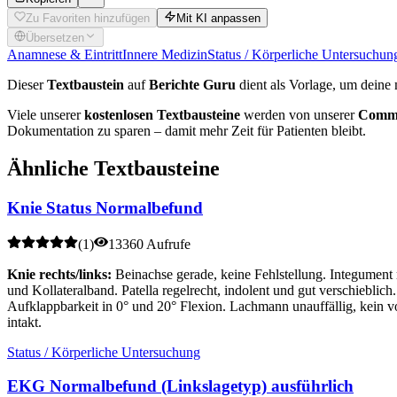
Zu Favoriten hinzufügen
Mit KI anpassen
Übersetzen
Anamnese & Eintritt
Innere Medizin
Status / Körperliche Untersuchun
Dieser
Textbaustein
auf
Berichte Guru
dient als Vorlage, um deine 
Viele unserer
kostenlosen Textbausteine
werden von unserer
Commu
Dokumentation zu sparen – damit mehr Zeit für Patienten bleibt.
Ähnliche Textbausteine
Knie Status Normalbefund
(
1
)
13360 Aufrufe
Knie rechts/links:
Beinachse gerade, keine Fehlstellung. Integument
und Kollateralband. Patella regelrecht, indolent und gut verschieblic
Aufklappbarkeit in 0° und 20° Flexion. Lachmann unauffällig, kein v
intakt.
Status / Körperliche Untersuchung
EKG Normalbefund (Linkslagetyp) ausführlich