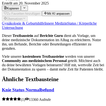
Erstellt
am 20. November 2025
Kopieren
Zu Favoriten hinzufügen
Mit KI anpassen
Übersetzen
Gynäkologie & Geburtshilfe
Innere Medizin
Status / Körperliche
Untersuchung
Dieser
Textbaustein
auf
Berichte Guru
dient als Vorlage, um
deine medizinische Dokumentation im Alltag zu erleichtern. Nutze
ihn, um Befunde, Berichte oder Beurteilungen effizienter zu
gestalten.
Viele unserer
kostenlosen Textbausteine
werden von unserer
Community aus medizinischem Personal
geteilt. Möchtest auch
du deine bewährten Vorlagen beisteuern? Hilf mit, wertvolle Zeit bei
der Dokumentation zu sparen – damit mehr Zeit für Patienten bleibt.
Ähnliche Textbausteine
Knie Status Normalbefund
(
1
)
13360 Aufrufe