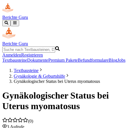
Berichte Guru
Berichte Guru
Anmelden
Registrieren
Textbausteine
Dokumente
Premium Pakete
Befundformulare
Blog
Jobs
Textbausteine
Gynäkologie & Geburtshilfe
Gynäkologischer Status bei Uterus myomatosus
Gynäkologischer Status bei
Uterus myomatosus
(
0
)
3
Aufrufe