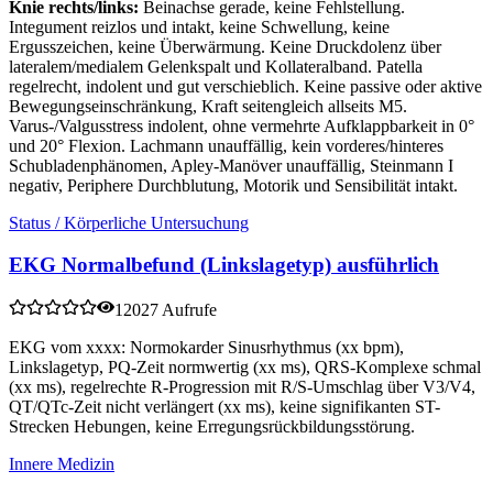
Knie rechts/links:
Beinachse gerade, keine Fehlstellung.
Integument reizlos und intakt, keine Schwellung, keine
Ergusszeichen, keine Überwärmung. Keine Druckdolenz über
lateralem/medialem Gelenkspalt und Kollateralband. Patella
regelrecht, indolent und gut verschieblich. Keine passive oder aktive
Bewegungseinschränkung, Kraft seitengleich allseits M5.
Varus-/Valgusstress indolent, ohne vermehrte Aufklappbarkeit in 0°
und 20° Flexion. Lachmann unauffällig, kein vorderes/hinteres
Schubladenphänomen, Apley-Manöver unauffällig, Steinmann I
negativ, Periphere Durchblutung, Motorik und Sensibilität intakt.
Status / Körperliche Untersuchung
EKG Normalbefund (Linkslagetyp) ausführlich
12027 Aufrufe
EKG vom xxxx: Normokarder Sinusrhythmus (xx bpm),
Linkslagetyp, PQ-Zeit normwertig (xx ms), QRS-Komplexe schmal
(xx ms), regelrechte R-Progression mit R/S-Umschlag über V3/V4,
QT/QTc-Zeit nicht verlängert (xx ms), keine signifikanten ST-
Strecken Hebungen, keine Erregungsrückbildungsstörung.
Innere Medizin