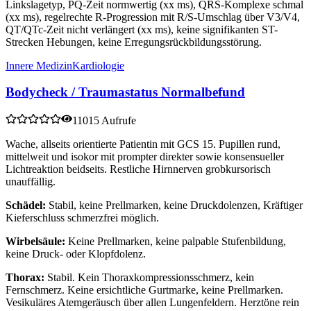
Linkslagetyp, PQ-Zeit normwertig (xx ms), QRS-Komplexe schmal
(xx ms), regelrechte R-Progression mit R/S-Umschlag über V3/V4,
QT/QTc-Zeit nicht verlängert (xx ms), keine signifikanten ST-
Strecken Hebungen, keine Erregungsrückbildungsstörung.
Innere Medizin
Kardiologie
Bodycheck / Traumastatus Normalbefund
11015 Aufrufe
Wache, allseits orientierte Patientin mit GCS 15. Pupillen rund,
mittelweit und isokor mit prompter direkter sowie konsensueller
Lichtreaktion beidseits. Restliche Hirnnerven grobkursorisch
unauffällig.
Schädel:
Stabil, keine Prellmarken, keine Druckdolenzen, Kräftiger
Kieferschluss schmerzfrei möglich.
Wirbelsäule:
Keine Prellmarken, keine palpable Stufenbildung,
keine Druck- oder Klopfdolenz.
Thorax:
Stabil. Kein Thoraxkompressionsschmerz, kein
Fernschmerz. Keine ersichtliche Gurtmarke, keine Prellmarken.
Vesikuläres Atemgeräusch über allen Lungenfeldern. Herztöne rein