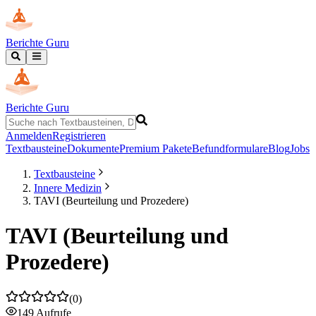
Berichte Guru
Berichte Guru
Anmelden
Registrieren
Textbausteine
Dokumente
Premium Pakete
Befundformulare
Blog
Jobs
Textbausteine
Innere Medizin
TAVI (Beurteilung und Prozedere)
TAVI (Beurteilung und
Prozedere)
(
0
)
149
Aufrufe