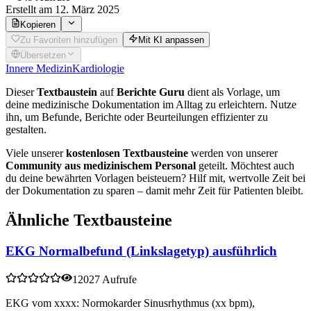
Erstellt
am 12. März 2025
Kopieren
Zu Favoriten hinzufügen
Mit KI anpassen
Übersetzen
Innere Medizin
Kardiologie
Dieser
Textbaustein
auf
Berichte Guru
dient als Vorlage, um
deine medizinische Dokumentation im Alltag zu erleichtern. Nutze
ihn, um Befunde, Berichte oder Beurteilungen effizienter zu
gestalten.
Viele unserer
kostenlosen Textbausteine
werden von unserer
Community aus medizinischem Personal
geteilt. Möchtest auch
du deine bewährten Vorlagen beisteuern? Hilf mit, wertvolle Zeit bei
der Dokumentation zu sparen – damit mehr Zeit für Patienten bleibt.
Ähnliche Textbausteine
EKG Normalbefund (Linkslagetyp) ausführlich
12027 Aufrufe
EKG vom xxxx: Normokarder Sinusrhythmus (xx bpm),