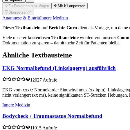
Zu Favoriten hinzufügen
Mit KI anpassen
Übersetzen
Anamnese & Eintritt
Innere Medizin
Dieser
Textbaustein
auf
Berichte Guru
dient als Vorlage, um deine 
Viele unserer
kostenlosen Textbausteine
werden von unserer
Commu
Dokumentation zu sparen – damit mehr Zeit für Patienten bleibt.
Ähnliche Textbausteine
EKG Normalbefund (Linkslagetyp) ausführlich
12027 Aufrufe
EKG vom xxxx: Normokarder Sinusrhythmus (xx bpm), Linkslagetyp
nicht verlängert (xx ms), keine signifikanten ST-Strecken Hebungen,
Innere Medizin
Bodycheck / Traumastatus Normalbefund
11015 Aufrufe