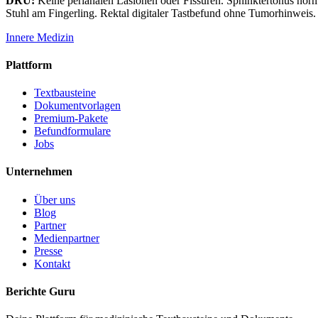
DRU:
Keine perianalen Läsionen oder Fissuren. Sphinktertonus normal
Stuhl am Fingerling. Rektal digitaler Tastbefund ohne Tumorhinweis.
Innere Medizin
Plattform
Textbausteine
Dokumentvorlagen
Premium-Pakete
Befundformulare
Jobs
Unternehmen
Über uns
Blog
Partner
Medienpartner
Presse
Kontakt
Berichte Guru