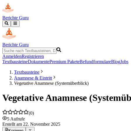
Berichte Guru
Berichte Guru
Anmelden
Registrieren
Textbausteine
Dokumente
Premium Pakete
Befundformulare
Blog
Jobs
Textbausteine
Anamnese & Eintritt
Vegetative Anamnese (Systemüberblick)
Vegetative Anamnese (Systemüb
(
0
)
5
Aufrufe
Erstellt
am 22. November 2025
Kopieren