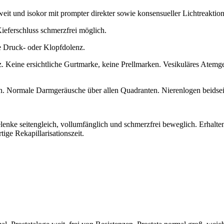
lweit und isokor mit prompter direkter sowie konsensueller Lichtreaktion
Kieferschluss schmerzfrei möglich.
e Druck- oder Klopfdolenz.
 Keine ersichtliche Gurtmarke, keine Prellmarken. Vesikuläres Atemge
. Normale Darmgeräusche über allen Quadranten. Nierenlogen beidseit
enke seitengleich, vollumfänglich und schmerzfrei beweglich. Erhalten
rtige Rekapillarisationszeit.