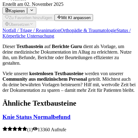
Erstellt
am 02. November 2025
Kopieren
Zu Favoriten hinzufügen
Mit KI anpassen
Übersetzen
Notfall / Triage / Reanimation
Orthopädie & Traumatologie
Status /
Körperliche Untersuchung
Dieser
Textbaustein
auf
Berichte Guru
dient als Vorlage, um
deine medizinische Dokumentation im Alltag zu erleichtern. Nutze
ihn, um Befunde, Berichte oder Beurteilungen effizienter zu
gestalten.
Viele unserer
kostenlosen Textbausteine
werden von unserer
Community aus medizinischem Personal
geteilt. Möchtest auch
du deine bewährten Vorlagen beisteuern? Hilf mit, wertvolle Zeit bei
der Dokumentation zu sparen – damit mehr Zeit für Patienten bleibt.
Ähnliche Textbausteine
Knie Status Normalbefund
(
1
)
13360 Aufrufe