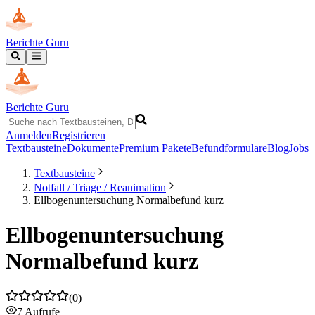
Berichte Guru
Berichte Guru
Anmelden
Registrieren
Textbausteine
Dokumente
Premium Pakete
Befundformulare
Blog
Jobs
Textbausteine
Notfall / Triage / Reanimation
Ellbogenuntersuchung Normalbefund kurz
Ellbogenuntersuchung
Normalbefund kurz
(
0
)
7
Aufrufe