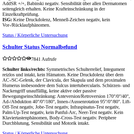
AddSR +/+, Babinski negativ. Sensibilität über allen Dermatomen
seitengleich erhalten. Keine Krafteinschränkung in der
Einzelkraftprüfung.
ISG:
Keine Druckdolenz, Mennell-Zeichen negativ, kein
Vor-/Rücklaufphänomen.
Status / Körperliche Untersuchung
Schulter Status Normalbefund
7841 Aufrufe
Schulter links/rechts:
Symmetrisches Schulterrelief, Integument
reizlos und intakt, kein Hämatom. Keine Druckdolenz über dem
AC-/SC-Gelenk, der Clavicula, der Skapula und dem proximalen
Humerus insbesondere dem Sulcus intertubercularis. Schürzen- und
Nackengriff unauffällig, keine aktive oder passive
Bewegungseinschhränkung: Anteversion/Retroversion 170°/0°/40°,
Ad-/Abduktion 40°/0°/180°, Innen-/Aussenrotation 95°/0°/80°. Lift-
Off-Test negativ, Jobe-Test negativ, Infraspinatus-Test negativ,
Palm-Up-Test negativ, kein Panful-Arc, Neer-Test negativ. Kein
Klaviertastenphänomen, Body-Cross-Test negativ. Periphere
Durchblutung, Sensibilität und Motorik intakt.
Status / Körperliche Untersuchung