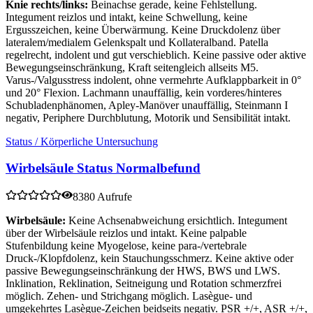
Knie rechts/links:
Beinachse gerade, keine Fehlstellung.
Integument reizlos und intakt, keine Schwellung, keine
Ergusszeichen, keine Überwärmung. Keine Druckdolenz über
lateralem/medialem Gelenkspalt und Kollateralband. Patella
regelrecht, indolent und gut verschieblich. Keine passive oder aktive
Bewegungseinschränkung, Kraft seitengleich allseits M5.
Varus-/Valgusstress indolent, ohne vermehrte Aufklappbarkeit in 0°
und 20° Flexion. Lachmann unauffällig, kein vorderes/hinteres
Schubladenphänomen, Apley-Manöver unauffällig, Steinmann I
negativ, Periphere Durchblutung, Motorik und Sensibilität intakt.
Status / Körperliche Untersuchung
Wirbelsäule Status Normalbefund
8380 Aufrufe
Wirbelsäule:
Keine Achsenabweichung ersichtlich. Integument
über der Wirbelsäule reizlos und intakt. Keine palpable
Stufenbildung keine Myogelose, keine para-/vertebrale
Druck-/Klopfdolenz, kein Stauchungsschmerz. Keine aktive oder
passive Bewegungseinschränkung der HWS, BWS und LWS.
Inklination, Reklination, Seitneigung und Rotation schmerzfrei
möglich. Zehen- und Strichgang möglich. Lasègue- und
umgekehrtes Lasègue-Zeichen beidseits negativ. PSR +/+, ASR +/+,