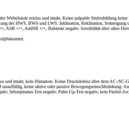
r Wirbelsäule reizlos und intakt. Keine palpable Stufenbildung keine
ung der HWS, BWS und LWS. Inklination, Reklination, Seitneigung un
+, ASR +/+, AddSR +/+, Babinski negativ. Sensibilität über allen Derm
laufphänomen.
izlos und intakt, kein Hämatom. Keine Druckdolenz über dem AC-/SC-G
ff unauffällig, keine aktive oder passive Bewegungseinschhränkung: An
egativ, Infraspinatus-Test negativ, Palm-Up-Test negativ, kein Panful-