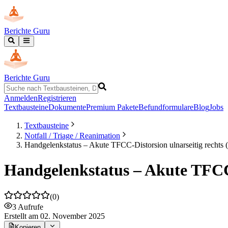
Berichte Guru
Berichte Guru
Anmelden
Registrieren
Textbausteine
Dokumente
Premium Pakete
Befundformulare
Blog
Jobs
Textbausteine
Notfall / Triage / Reanimation
Handgelenkstatus – Akute TFCC-Distorsion ulnarseitig rechts (
Handgelenkstatus – Akute TFCC-D
(
0
)
3
Aufrufe
Erstellt
am 02. November 2025
Kopieren