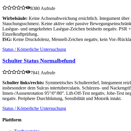
8380 Aufrufe
Wirbelsäule:
Keine Achsenabweichung ersichtlich. Integument über de
Stauchungsschmerz. Keine aktive oder passive Bewegungseinschränk
Lasègue- und umgekehrtes Lasègue-Zeichen beidseits negativ. PSR +/
Einzelkraftprüfung.
ISG:
Keine Druckdolenz, Mennell-Zeichen negativ, kein Vor-/Rück
Status / Körperliche Untersuchung
Schulter Status Normalbefund
7841 Aufrufe
Schulter links/rechts:
Symmetrisches Schulterrelief, Integument re
insbesondere dem Sulcus intertubercularis. Schürzen- und Nackengri
Innen-/Aussenrotation 95°/0°/80°. Lift-Off-Test negativ, Jobe-Test n
negativ. Periphere Durchblutung, Sensibilität und Motorik intakt.
Status / Körperliche Untersuchung
Plattform