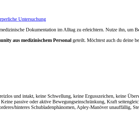
örperliche Untersuchung
medizinische Dokumentation im Alltag zu erleichtern. Nutze ihn, um Bef
nity aus medizinischem Personal
geteilt. Möchtest auch du deine be
 reizlos und intakt, keine Schwellung, keine Ergusszeichen, keine Üb
h. Keine passive oder aktive Bewegungseinschränkung, Kraft seitengleic
orderes/hinteres Schubladenphänomen, Apley-Manöver unauffällig, Stei