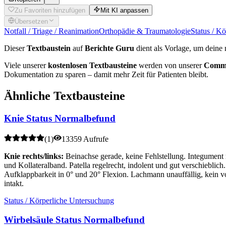
Zu Favoriten hinzufügen
Mit KI anpassen
Übersetzen
Notfall / Triage / Reanimation
Orthopädie & Traumatologie
Status / K
Dieser
Textbaustein
auf
Berichte Guru
dient als Vorlage, um deine 
Viele unserer
kostenlosen Textbausteine
werden von unserer
Commu
Dokumentation zu sparen – damit mehr Zeit für Patienten bleibt.
Ähnliche Textbausteine
Knie Status Normalbefund
(
1
)
13359 Aufrufe
Knie rechts/links:
Beinachse gerade, keine Fehlstellung. Integument
und Kollateralband. Patella regelrecht, indolent und gut verschieblic
Aufklappbarkeit in 0° und 20° Flexion. Lachmann unauffällig, kein v
intakt.
Status / Körperliche Untersuchung
Wirbelsäule Status Normalbefund