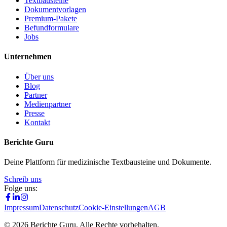
Textbausteine
Dokumentvorlagen
Premium-Pakete
Befundformulare
Jobs
Unternehmen
Über uns
Blog
Partner
Medienpartner
Presse
Kontakt
Berichte Guru
Deine Plattform für medizinische Textbausteine und Dokumente.
Schreib uns
Folge uns:
Impressum
Datenschutz
Cookie-Einstellungen
AGB
©
2026
Berichte Guru. Alle Rechte vorbehalten.