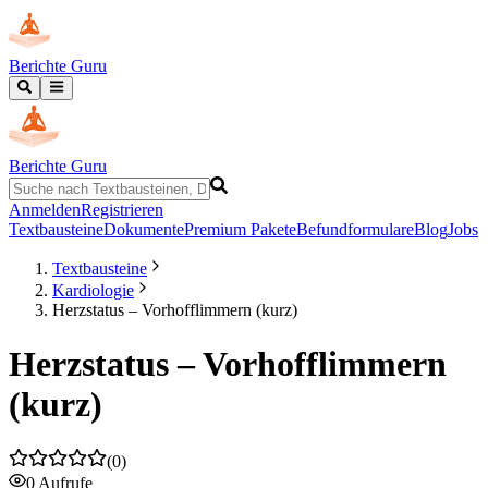
Berichte Guru
Berichte Guru
Anmelden
Registrieren
Textbausteine
Dokumente
Premium Pakete
Befundformulare
Blog
Jobs
Textbausteine
Kardiologie
Herzstatus – Vorhofflimmern (kurz)
Herzstatus – Vorhofflimmern
(kurz)
(
0
)
0
Aufrufe