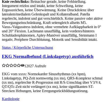
Knie rechts/links:
Beinachse gerade, keine Fehlstellung.
Integument reizlos und intakt, keine Schwellung, keine
Ergusszeichen, keine Überwärmung. Keine Druckdolenz über
lateralem/medialem Gelenkspalt und Kollateralband. Patella
regelrecht, indolent und gut verschieblich. Keine passive oder aktive
Bewegungseinschränkung, Kraft seitengleich allseits M5.
Varus-/Valgusstress indolent, ohne vermehrte Aufklappbarkeit in 0°
und 20° Flexion. Lachmann unauffällig, kein vorderes/hinteres
Schubladenphänomen, Apley-Manöver unauffällig, Steinmann I
negativ, Periphere Durchblutung, Motorik und Sensibilität intakt.
Status / Körperliche Untersuchung
EKG Normalbefund (Linkslagetyp) ausführlich
12027 Aufrufe
EKG vom xxxx: Normokarder Sinusrhythmus (xx bpm),
Linkslagetyp, PQ-Zeit normwertig (xx ms), QRS-Komplexe schmal
(xx ms), regelrechte R-Progression mit R/S-Umschlag über V3/V4,
QT/QTc-Zeit nicht verlängert (xx ms), keine signifikanten ST-
Strecken Hebungen, keine Erregungsrückbildungsstörung.
Kardiologie