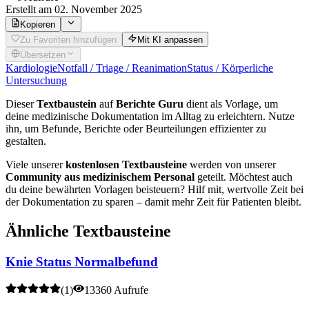
Erstellt
am 02. November 2025
Kopieren
Zu Favoriten hinzufügen
Mit KI anpassen
Übersetzen
Kardiologie
Notfall / Triage / Reanimation
Status / Körperliche
Untersuchung
Dieser
Textbaustein
auf
Berichte Guru
dient als Vorlage, um
deine medizinische Dokumentation im Alltag zu erleichtern. Nutze
ihn, um Befunde, Berichte oder Beurteilungen effizienter zu
gestalten.
Viele unserer
kostenlosen Textbausteine
werden von unserer
Community aus medizinischem Personal
geteilt. Möchtest auch
du deine bewährten Vorlagen beisteuern? Hilf mit, wertvolle Zeit bei
der Dokumentation zu sparen – damit mehr Zeit für Patienten bleibt.
Ähnliche Textbausteine
Knie Status Normalbefund
(
1
)
13360 Aufrufe