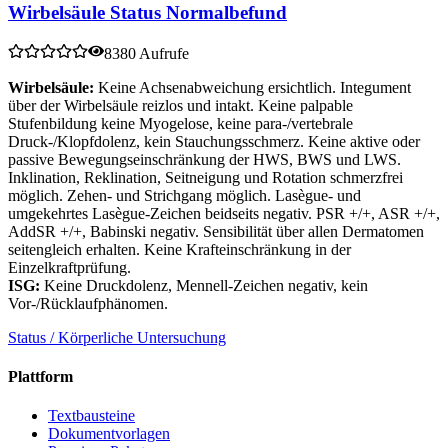
Wirbelsäule Status Normalbefund
8380 Aufrufe
Wirbelsäule:
Keine Achsenabweichung ersichtlich. Integument
über der Wirbelsäule reizlos und intakt. Keine palpable
Stufenbildung keine Myogelose, keine para-/vertebrale
Druck-/Klopfdolenz, kein Stauchungsschmerz. Keine aktive oder
passive Bewegungseinschränkung der HWS, BWS und LWS.
Inklination, Reklination, Seitneigung und Rotation schmerzfrei
möglich. Zehen- und Strichgang möglich. Lasègue- und
umgekehrtes Lasègue-Zeichen beidseits negativ. PSR +/+, ASR +/+,
AddSR +/+, Babinski negativ. Sensibilität über allen Dermatomen
seitengleich erhalten. Keine Krafteinschränkung in der
Einzelkraftprüfung.
ISG:
Keine Druckdolenz, Mennell-Zeichen negativ, kein
Vor-/Rücklaufphänomen.
Status / Körperliche Untersuchung
Plattform
Textbausteine
Dokumentvorlagen