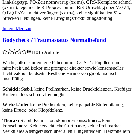
Linkslagetyp, PQ-Zeit normwertig (xx ms), QRS-Komplexe schmal
(xx ms), regelrechte R-Progression mit R/S-Umschlag über V3/V4,
QT/QTc-Zeit nicht verlängert (xx ms), keine signifikanten ST-
Strecken Hebungen, keine Erregungsrückbildungsstörung.
Innere Medizin
Bodycheck / Traumastatus Normalbefund
11015 Aufrufe
Wache, allseits orientierte Patientin mit GCS 15. Pupillen rund,
mittelweit und isokor mit prompter direkter sowie konsensueller
Lichtreaktion beidseits. Restliche Hirnnerven grobkursorisch
unauffällig.
Schädel:
Stabil, keine Prellmarken, keine Druckdolenzen, Kräftiger
Kieferschluss schmerzfrei möglich.
Wirbelsäule:
Keine Prellmarken, keine palpable Stufenbildung,
keine Druck- oder Klopfdolenz.
Thorax:
Stabil. Kein Thoraxkompressionsschmerz, kein
Fernschmerz. Keine ersichtliche Gurtmarke, keine Prellmarken.
Vesikuläres Atemgeräusch über allen Lungenfeldern. Herztöne rein