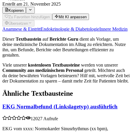
Erstellt
am 21. November 2025
Kopieren
Zu Favoriten hinzufügen
Mit KI anpassen
Übersetzen
Anamnese & Eintritt
Endokrinologie & Diabetologie
Innere Medizin
Dieser
Textbaustein
auf
Berichte Guru
dient als Vorlage, um
deine medizinische Dokumentation im Alltag zu erleichtern. Nutze
ihn, um Befunde, Berichte oder Beurteilungen effizienter zu
gestalten.
Viele unserer
kostenlosen Textbausteine
werden von unserer
Community aus medizinischem Personal
geteilt. Möchtest auch
du deine bewährten Vorlagen beisteuern? Hilf mit, wertvolle Zeit bei
der Dokumentation zu sparen – damit mehr Zeit für Patienten bleibt.
Ähnliche Textbausteine
EKG Normalbefund (Linkslagetyp) ausführlich
12027 Aufrufe
EKG vom xxxx: Normokarder Sinusrhythmus (xx bpm),