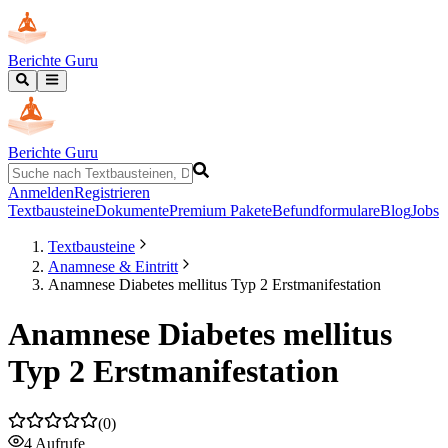
Berichte Guru
Berichte Guru
Anmelden
Registrieren
Textbausteine
Dokumente
Premium Pakete
Befundformulare
Blog
Jobs
Textbausteine
Anamnese & Eintritt
Anamnese Diabetes mellitus Typ 2 Erstmanifestation
Anamnese Diabetes mellitus
Typ 2 Erstmanifestation
(
0
)
4
Aufrufe