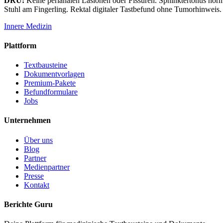
DRU:
Keine perianalen Läsionen oder Fissuren. Sphinktertonus normal
Stuhl am Fingerling. Rektal digitaler Tastbefund ohne Tumorhinweis.
Innere Medizin
Plattform
Textbausteine
Dokumentvorlagen
Premium-Pakete
Befundformulare
Jobs
Unternehmen
Über uns
Blog
Partner
Medienpartner
Presse
Kontakt
Berichte Guru