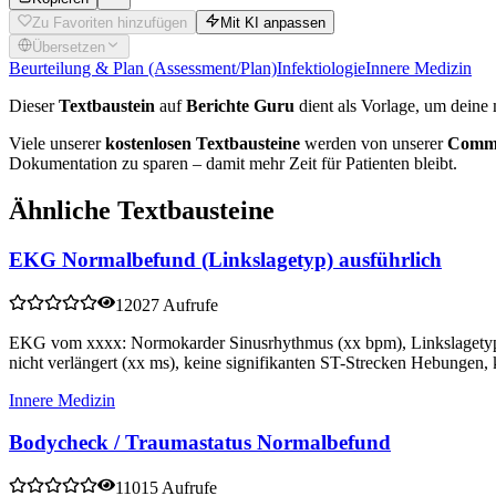
Zu Favoriten hinzufügen
Mit KI anpassen
Übersetzen
Beurteilung & Plan (Assessment/Plan)
Infektiologie
Innere Medizin
Dieser
Textbaustein
auf
Berichte Guru
dient als Vorlage, um deine 
Viele unserer
kostenlosen Textbausteine
werden von unserer
Commu
Dokumentation zu sparen – damit mehr Zeit für Patienten bleibt.
Ähnliche Textbausteine
EKG Normalbefund (Linkslagetyp) ausführlich
12027 Aufrufe
EKG vom xxxx: Normokarder Sinusrhythmus (xx bpm), Linkslagetyp
nicht verlängert (xx ms), keine signifikanten ST-Strecken Hebungen,
Innere Medizin
Bodycheck / Traumastatus Normalbefund
11015 Aufrufe