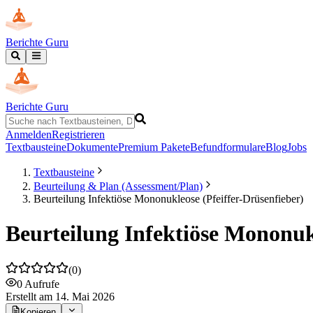
Berichte Guru
Berichte Guru
Anmelden
Registrieren
Textbausteine
Dokumente
Premium Pakete
Befundformulare
Blog
Jobs
Textbausteine
Beurteilung & Plan (Assessment/Plan)
Beurteilung Infektiöse Mononukleose (Pfeiffer-Drüsenfieber)
Beurteilung Infektiöse Mononukl
(
0
)
0
Aufrufe
Erstellt
am 14. Mai 2026
Kopieren