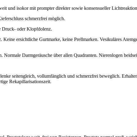
lweit und isokor mit prompter direkter sowie konsensueller Lichtreaktion
Kieferschluss schmerzfrei möglich.
e Druck- oder Klopfdolenz.
 Keine ersichtliche Gurtmarke, keine Prellmarken. Vesikuläres Atemge
. Normale Darmgeräusche über allen Quadranten. Nierenlogen beidseit
enke seitengleich, vollumfänglich und schmerzfrei beweglich. Erhalten
rtige Rekapillarisationszeit.