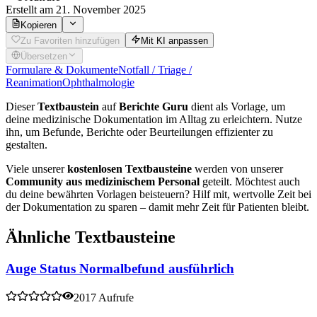
Erstellt
am 21. November 2025
Kopieren
Zu Favoriten hinzufügen
Mit KI anpassen
Übersetzen
Formulare & Dokumente
Notfall / Triage /
Reanimation
Ophthalmologie
Dieser
Textbaustein
auf
Berichte Guru
dient als Vorlage, um
deine medizinische Dokumentation im Alltag zu erleichtern. Nutze
ihn, um Befunde, Berichte oder Beurteilungen effizienter zu
gestalten.
Viele unserer
kostenlosen Textbausteine
werden von unserer
Community aus medizinischem Personal
geteilt. Möchtest auch
du deine bewährten Vorlagen beisteuern? Hilf mit, wertvolle Zeit bei
der Dokumentation zu sparen – damit mehr Zeit für Patienten bleibt.
Ähnliche Textbausteine
Auge Status Normalbefund ausführlich
2017 Aufrufe