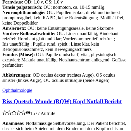
Fernvisus:
OD: 1.0 v, OS: 1.0 v
Tensio palpatorisch:
OU: normoton, ca. 10-15 mmHg
Neuroophthamologie:
OU: Pupillen isokor, direkt und indirekt
prompt reagibel, kein RAPD, keine Rotentsättigung. Motilität frei,
keine Doppelbilder.
Amslernetz:
OU: keine Entsättigungsareale, keine Skotome
Vordere Bulbusabschnitte:
OU: Lider unauffällig; Bindehaut
reizfrei; Hornhaut glatt und klar; Vorderkammer tief, reizfrei ;
Iris unauffällig ; Pupille rund, spielt ; Linse klar, kein
Retropulsionsschmerz, kein Bewegungsschmerz
Fundus (Miose):
OU: Papille randscharf, vital, physiologisch
excaviert; Makula unauffällig; Netzhautzentrum anliegend, Gefässe
perfundiert
Abkürzungen:
OD oculus dexter (rechtes Auge), OS oculus
sinister (linkes Auge), OU oculus utriusque (beide Augen)
Ophthalmologie
Riss-Quetsch-Wunde (RQW) Kopf Notfall Bericht
1577 Aufrufe
Anamnese:
Notfalmässige Selbstvorstellung. Der Patient berichtet,
dass er sich beim Spielen mit dem Bruder mit dem Kopf rechts an