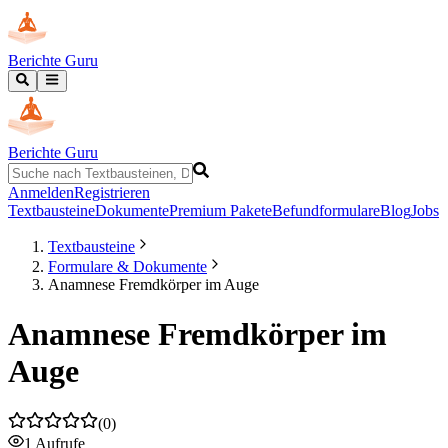
Berichte Guru
Berichte Guru
Anmelden
Registrieren
Textbausteine
Dokumente
Premium Pakete
Befundformulare
Blog
Jobs
Textbausteine
Formulare & Dokumente
Anamnese Fremdkörper im Auge
Anamnese Fremdkörper im
Auge
(
0
)
1
Aufrufe